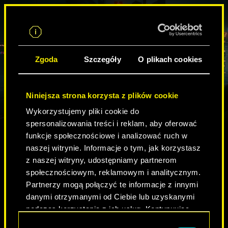
PL
Zgoda
Szczegóły
O plikach cookies
Niniejsza strona korzysta z plików cookie
Wykorzystujemy pliki cookie do
spersonalizowania treści i reklam, aby oferować
funkcje społecznościowe i analizować ruch w
naszej witrynie. Informacje o tym, jak korzystasz
TWÓJ NAJLEPSZY
z naszej witryny, udostępniamy partnerom
społecznościowym, reklamowym i analitycznym.
PRZYJACIEL Z
Partnerzy mogą połączyć te informacje z innymi
NIGHT CITY
danymi otrzymanymi od Ciebie lub uzyskanymi
podczas korzystania z ich usług. Kontynuując
korzystanie z naszej witryny, zgadasz się na
ROZPOCZNIJ
Wybór