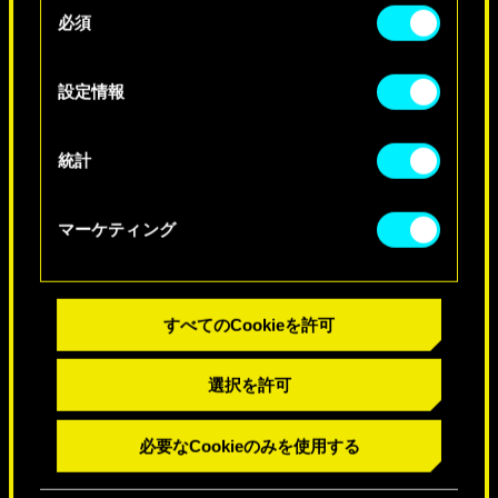
必須
意
誰？
Cookieの使用およびパフォーマンスの変更点に関
の
する詳細は、下記の「設定」メニューでご確認く
選
診断を始める
設定情報
ださい。
択
統計
マーケティング
すべてのCookieを許可
選択を許可
必要なCookieのみを使用する