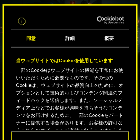
JA
同意
詳細
概要
当ウェブサイトではCookieを使用しています
一部のCookieはウェブサイトの機能を正常にお使
いいただくために必要なものです。その他の
Cookieは、ウェブサイトの品質向上のために、オ
プションとして技術的およびコンテンツ関連のフ
ナイトシティで
ィードバックを送信します。また、ソーシャルメ
あなたの究極の
ディア上などでお客様が興味を持ちそうなコンテ
ンツをお届けするために、一部のCookieをパート
チューマ（親
ナーに提供する場合があります。お客様の許可な
くこれらのオプションが有効になることはありま
友）になるのは
せん。
同