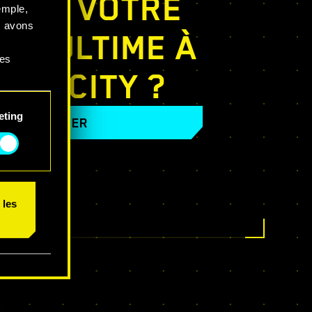
 EST VOTRE
emple,
s avons
OM ULTIME À
ces
GHT CITY ?
 et
eting
ENTRER
 les