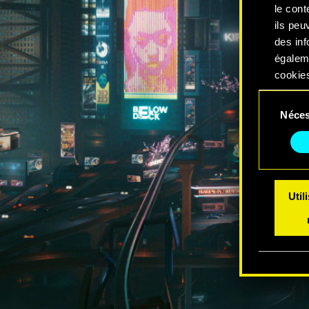
le cont
ils peu
des inf
égalem
cookies
Sélection
Vous po
Néces
du
modifi
consentem
Util