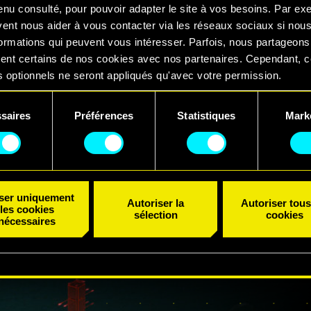
QUI
enu consulté, pour pouvoir adapter le site à vos besoins. Par ex
vent nous aider à vous contacter via les réseaux sociaux si nou
CHO
ormations qui peuvent vous intéresser. Parfois, nous partageons
ent certains de nos cookies avec nos partenaires. Cependant, 
NI
 optionnels ne seront appliqués qu'avec votre permission.
uvez consulter tous les détails sur notre utilisation des cookies
saires
Préférences
Statistiques
Mark
er vos préférences dans le menu "Paramètres" ci-dessous.
ent
iser uniquement
Autoriser la
Autoriser tous
les cookies
sélection
cookies
nécessaires