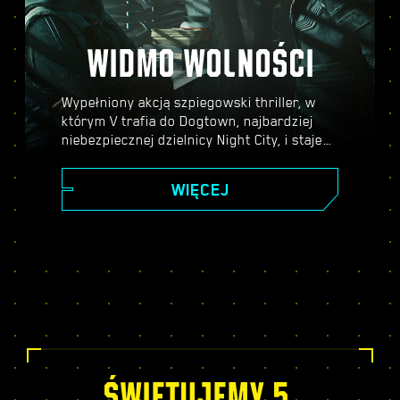
WIDMO WOLNOŚCI
Wypełniony akcją szpiegowski thriller, w
którym V trafia do Dogtown, najbardziej
niebezpiecznej dzielnicy Night City, i staje
się częścią skomplikowanej intrygi, w którą
zamieszani są przedstawiciele najwyższych
WIĘCEJ
kręgów władzy. Zanurz się w świecie
szpiegów w cieszącym się uznaniem
krytyków dodatku do Cyberpunka 2077,
poznaj fascynującą, pełną zwrotów akcji
fabułę i ciesz się szeregiem nowych zadań,
elementów rozgrywki, aktywności i nie
tylko!
ŚWIĘTUJEMY 5.