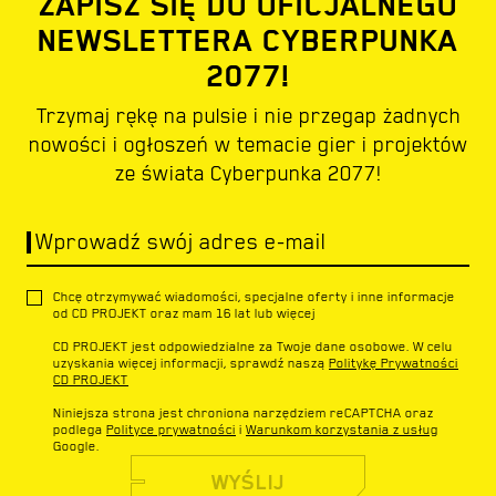
ZAPISZ SIĘ DO OFICJALNEGO
NEWSLETTERA CYBERPUNKA
2077!
Trzymaj rękę na pulsie i nie przegap żadnych
nowości i ogłoszeń w temacie gier i projektów
ze świata Cyberpunka 2077!
Wprowadź swój adres e-mail
Chcę otrzymywać wiadomości, specjalne oferty i inne informacje
od CD PROJEKT oraz mam 16 lat lub więcej
CD PROJEKT jest odpowiedzialne za Twoje dane osobowe. W celu
uzyskania więcej informacji, sprawdź naszą
Politykę Prywatności
CD PROJEKT
Niniejsza strona jest chroniona narzędziem reCAPTCHA oraz
podlega
Polityce prywatności
i
Warunkom korzystania z usług
Google.
WYŚLIJ