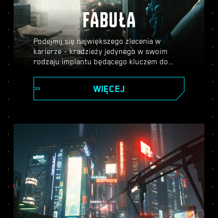
FABUŁA
Podejmij się największego zlecenia w
karierze – kradzieży jedynego w swoim
rodzaju implantu będącego kluczem do
nieśmiertelności – i ruszaj na podbój
potężnego miasta przyszłości, którego
WIĘCEJ
historię kształtują twoje decyzje. Wykonuj
różne zadania, by piąć się po szczeblach
kariery i odkryj tajemnice bezcennego
implantu, który każdy chce dostać w swoje
ręce.