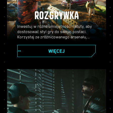
ROZGRYWKA
Inwestuj w różne umiejętności i atuty, aby
dostosować styl gry do swojej postaci.
Korzystaj ze zróżnicowanego arsenału,
umiejętności hakerskich oraz
cybernetycznych ulepszeń, aby stać się
WIĘCEJ
legendą Night City. Bierz udział w
strzelaninach, atakuj wrogów z dystansu
lub skradaj się przez pilnie strzeżone
miejsca.