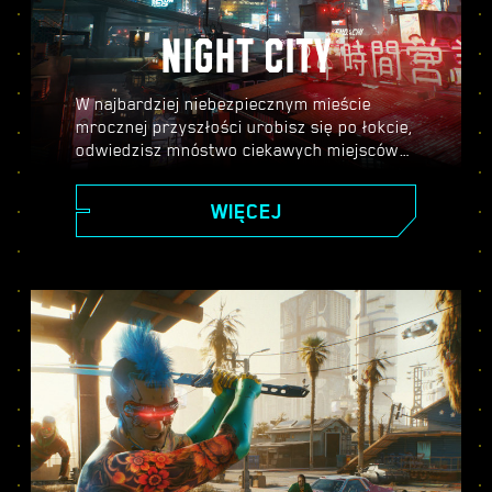
NIGHT CITY
W najbardziej niebezpiecznym mieście
mrocznej przyszłości urobisz się po łokcie,
odwiedzisz mnóstwo ciekawych miejscówek
i poznasz masę interesujących postaci.
Tylko od ciebie zależy, gdzie trafisz i w jaki
WIĘCEJ
sposób się tam dostaniesz.