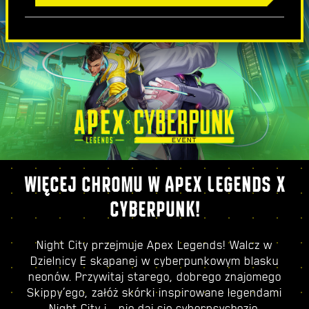
WIĘCEJ CHROMU W APEX LEGENDS X
CYBERPUNK!
Night City przejmuje Apex Legends! Walcz w
Dzielnicy E skąpanej w cyberpunkowym blasku
neonów. Przywitaj starego, dobrego znajomego
Skippy’ego, załóż skórki inspirowane legendami
Night City i… nie daj się cyberpsychozie.