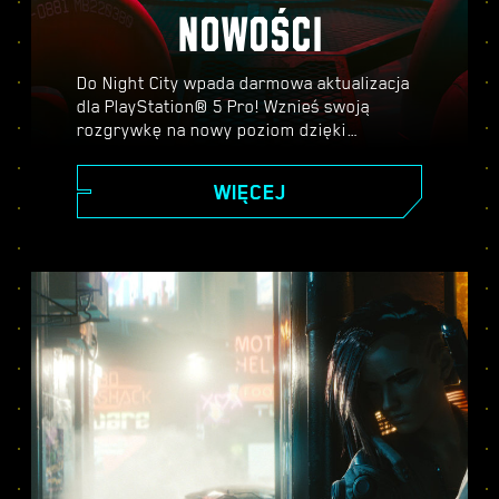
NOWOŚCI
Do Night City wpada darmowa aktualizacja
dla PlayStation® 5 Pro! Wznieś swoją
rozgrywkę na nowy poziom dzięki
PlayStation Spectral Super Resolution
(PSRR), zaawansowanemu ray tracingowi,
WIĘCEJ
wyższej liczbie klatek na sekundę i nie
tylko. Wybierz jeden z trzech trybów
graficznych — Wydajności, Ray Tracing lub
Ray Tracing Pro — i odkryj wszystko, co
Cyberpunk 2077 na PS5® Pro ma do
zaoferowania.