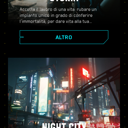
Accetta il lavoro di una vita: rubare un
impianto unico in grado di conferire
l’immortalità, per dare vita alla tua
leggenda nel vasto mondo aperto di Night
City, un luogo in cui le decisioni che prendi
ALTRO
influenzano la storia e le persone attorno a
te. Accetta una serie di incarichi per
crescere da ambizioso mercenario a
cyberpunk leggendario mentre scopri i
misteri legati al prezioso impianto che tutti
stanno disperatamente cercando di
ottenere.