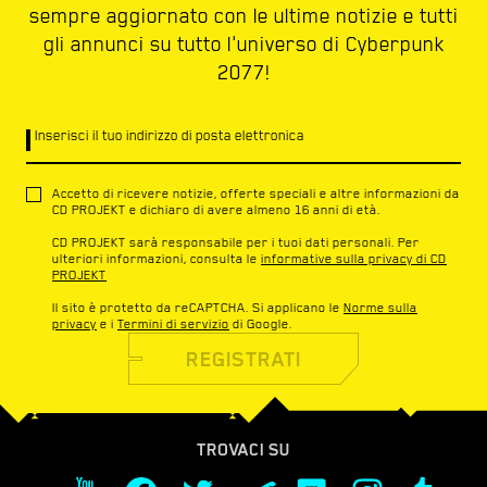
sempre aggiornato con le ultime notizie e tutti
gli annunci su tutto l'universo di Cyberpunk
2077!
Inserisci il tuo indirizzo di posta elettronica
Accetto di ricevere notizie, offerte speciali e altre informazioni da
CD PROJEKT e dichiaro di avere almeno 16 anni di età.
CD PROJEKT sarà responsabile per i tuoi dati personali. Per
ulteriori informazioni, consulta le
informative sulla privacy di CD
PROJEKT
Il sito è protetto da reCAPTCHA. Si applicano le
Norme sulla
privacy
e i
Termini di servizio
di Google.
REGISTRATI
TROVACI SU