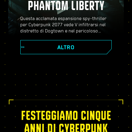
PHANTOM LIBERTY
Questa acclamata espansione spy-thriller
per Cyberpunk 2077 vede V infiltrarsi nel
distretto di Dogtown e nel pericoloso
mondo dello spionaggio. Diventa un agente
segreto e scopri una storia pulsante piena
ALTRO
di colpi di scena, evoluzioni inaspettate e
decisioni critiche; potenziati con l'albero
dei talenti del Relic, affronta missioni
dinamiche a mondo aperto, nuovi ed
emozionanti incarichi e molto altro!
FESTEGGIAMO CINQUE
ANNI DI CYBERPUNK