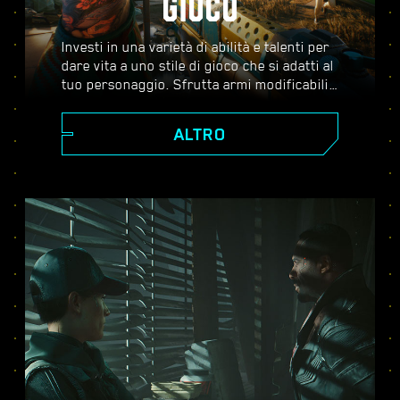
GIOCO
Investi in una varietà di abilità e talenti per
dare vita a uno stile di gioco che si adatti al
tuo personaggio. Sfrutta armi modificabili,
abilità di hacking e impianti potenzianti per
diventare il miglior mercenario della città.
ALTRO
Affronta combattimenti ad armi spianate,
abbatti i nemici dalla distanza o infiltrati
non visto attraverso ambienti guardati a
vista.