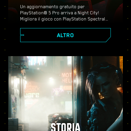
Un aggiornamento gratuito per
PlayStation® 5 Pro arriva a Night City!
Migliora il gioco con PlayStation Spectral
Super Resolution (PSSR), ray tracing
avanzato, frequenze di fotogrammi più
ALTRO
elevate e tanto altro ancora. Scegli tra tre
modalità grafiche: Prestazioni, Ray tracing
e Ray tracing pro. Scopri una grafica
perfezionata, un'azione più fluida e tutto il
meglio che Cyberpunk 2077 può offrirti su
PS5® Pro.
STORIA