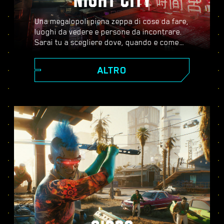
NIGHT CITY
Una megalopoli piena zeppa di cose da fare,
luoghi da vedere e persone da incontrare.
Sarai tu a scegliere dove, quando e come
andare. Dagli scintillanti grattacieli di Corpo
Plaza agli spazi aperti delle Badlands, Night
ALTRO
City è costellata di segreti da scoprire.