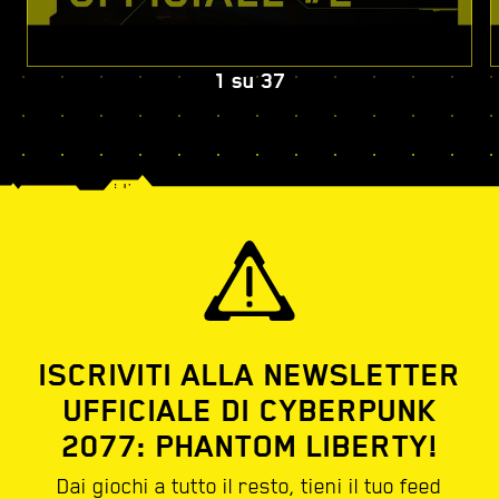
1
su
37
ISCRIVITI ALLA NEWSLETTER
UFFICIALE DI CYBERPUNK
2077: PHANTOM LIBERTY!
Dai giochi a tutto il resto, tieni il tuo feed