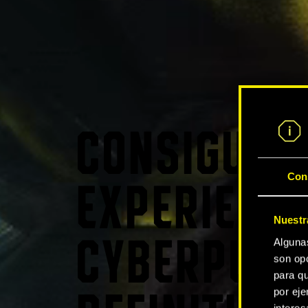
CONSIGUE L
Con
EXPERIENCI
Nuestr
Alguna
CYBERPUNK
son opc
para qu
por eje
intere