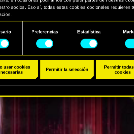
stro socios. Eso sí, todas estas cookies opcionales requieren t
ación.
TRÁILER
arás todos los detalles sobre nuestro uso de las cookies y pod
sario
Preferencias
Estadística
Mark
ar tus preferencias al respecto en el menú «Ajustes» de más ab
ento
o usar cookies
Permitir todas
Permitir la selección
necesarias
cookies