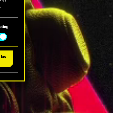
u
rás
eting
ajo.
 las