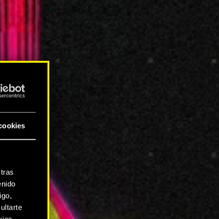
cookies
tras
enido
igo,
ultarte
kies