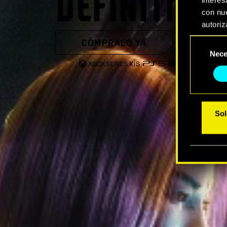
DEFINITIVA
con nue
autoriz
CÓMPRALO YA
VER 
Selección
Encontr
Nece
de
modific
consentimi
Sol