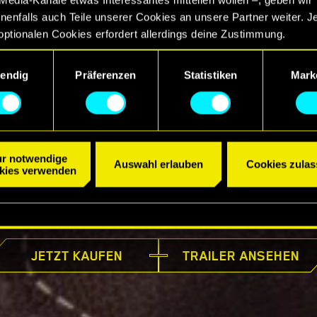
enfalls auch Teile unserer Cookies an unsere Partner weiter. J
optionalen Cookies erfordert allerdings deine Zustimmung.
ngsauswahl
etails zu unserer Nutzung von Cookies findest du unten im Menü
endig
Präferenzen
Statistiken
Mark
llungen“, wo du, falls gewünscht, auch alle Einstellungen rund 
Cookies ändern kannst.
r notwendige
Auswahl erlauben
Cookies zulas
kies verwenden
JETZT ERHÄLTLICH
JETZT KAUFEN
TRAILER ANSEHEN