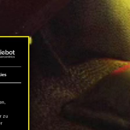
ies
en,
r zu
er