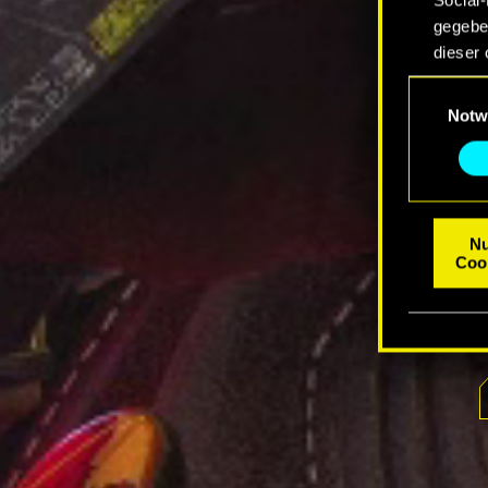
gegeben
dieser 
Einwilligu
Alle D
Notw
„Einste
Thema 
Nu
Coo