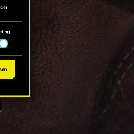
eder
eting
um das
sen