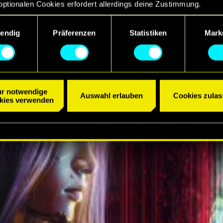
optionalen Cookies erfordert allerdings deine Zustimmung.
R ANSEHEN
ngsauswahl
etails zu unserer Nutzung von Cookies findest du unten im Menü
endig
Präferenzen
Statistiken
Mark
llungen“, wo du, falls gewünscht, auch alle Einstellungen rund 
Cookies ändern kannst.
r notwendige
Auswahl erlauben
Cookies zulas
kies verwenden