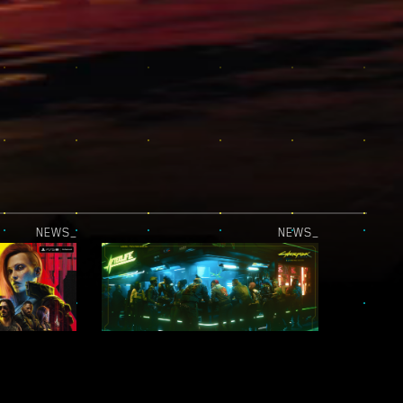
NEWS_
NEWS_
DAS UPDATE FÜR PLAYSTATION 5 PRO IST LIVE!
„STADT DER LEGENDEN“-FOTOMODUS-WETTBEWERB