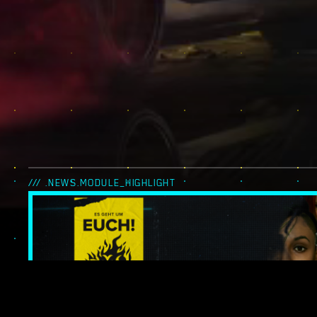
/// .NEWS.MODULE_HIGHLIGHT
ES GEHT UM EUC
NIGHT CITY LEG