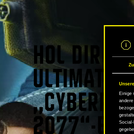
HOL DIR DA
Zu
ULTIMATIVE
Unsere
Einige 
„CYBERPUN
andere 
bezoge
gestalt
2077“-ERL
Social-
gegeben