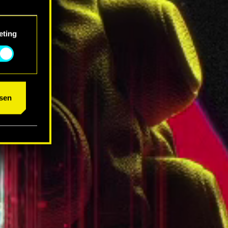
eting
um das
sen