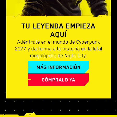
TU LEYENDA EMPIEZA
AQUÍ
Adéntrate en el mundo de Cyberpunk
2077 y da forma a tu historia en la letal
megalópolis de Night City.
MÁS INFORMACIÓN
CÓMPRALO YA