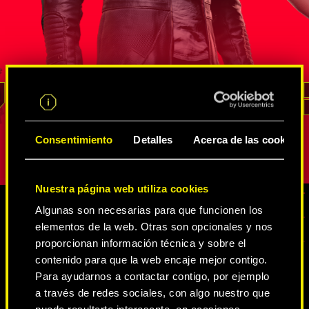
s
agente de la FIA que ha demostrado su
neurodanza
altura en
valía en un sinfín de misiones de
de Intelige
de
inteligencia encubiertas. Él sabe mejor
Estados Un
rso de
que nadie cómo sacar provecho de
cambiaform
un recurso
las innumerables redes de
vena irasc
ara
espías y netrunners
, cómo extraer
no ha logr
REED
información y cómo acceder a los lugares
represente
pción.
con mayor vigilancia. Su lealtad y su
personalida
Consentimiento
Detalles
Acerca de las cookies
sentido del deber son inquebrantables.
Nuestra página web utiliza cookies
Algunas son necesarias para que funcionen los
elementos de la web. Otras son opcionales y nos
CONTENIDO MULTIMEDIA
proporcionan información técnica y sobre el
contenido para que la web encaje mejor contigo.
Para ayudarnos a contactar contigo, por ejemplo
a través de redes sociales, con algo nuestro que
CYBERPUNK 2077