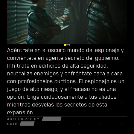
Adéntrate en el oscuro mundo del espionaje y
Vigila tus espaldas en Dogtown, una urbe en
Sube el listón con
conviértete en
ruinas dentro de otra urbe controlada por
un nuevo árbol de habilidades
agente secreto del gobierno
y conforma un
.
Infíltrate en edificios de alta seguridad,
una milicia de gatillo fácil
estilo de juego único. Usa todas las nuevas
. Sus derruidas
neutraliza enemigos y enfréntate cara a cara
estructuras están repletas de secretos y
armas y piezas de ciberware a tu disposición
con profesionales curtidos. El espionaje es un
oportunidades para aquellos que estén
para sobrevivir en un mundo fracturado de
juego de alto riesgo, y el fracaso no es una
dispuestos a todo. Dentro de sus muros,
estafadores desesperados, astutos
opción. Elige cuidadosamente a tus aliados
descubrirás encargos y misiones de alta
netrunners y mercenarios sin escrúpulos
mientras desvelas los secretos de esta
intensidad con más cosas en juego que nunca.
dispuestos a todo por el dinero y el poder.
expansión.
AUTHORIZED BY:
DATE: