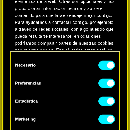
elementos de la web. Otras son opcionales y nos
proporcionan información técnica y sobre el
contenido para que la web encaje mejor contigo.
Para ayudarnos a contactar contigo, por ejemplo
a través de redes sociales, con algo nuestro que
pueda resultarte interesante, en ocasiones
podríamos compartir partes de nuestras cookies
con nuestro socios. Eso sí, todas estas cookies
opcionales requieren tu autorización.
Selección
Necesario
de
MÁS INFORMACIÓN
Encontrarás todos los detalles sobre nuestro uso
consentimiento
de las cookies y podrás modificar tus
Preferencias
preferencias al respecto en el menú «Ajustes» de
más abajo.
Estadística
Marketing