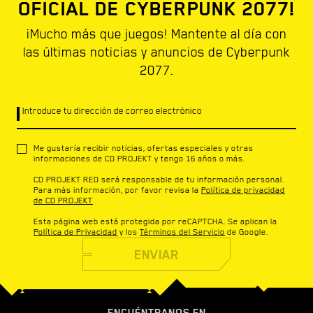
OFICIAL DE CYBERPUNK 2077!
¡Mucho más que juegos! Mantente al día con
las últimas noticias y anuncios de Cyberpunk
2077.
Introduce tu dirección de correo electrónico
Me gustaría recibir noticias, ofertas especiales y otras
informaciones de CD PROJEKT y tengo 16 años o más.
CD PROJEKT RED será responsable de tu información personal.
Para más información, por favor revisa la
Política de privacidad
de CD PROJEKT
Esta página web está protegida por reCAPTCHA. Se aplican la
Política de Privacidad
y los
Términos del Servicio
de Google.
ENVIAR
ENCUÉNTRANOS EN