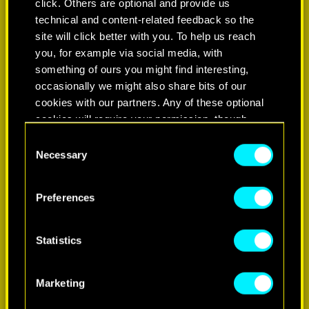
click. Others are optional and provide us
technical and content-related feedback so the
site will click better with you. To help us reach
you, for example via social media, with
something of ours you might find interesting,
occasionally we might also share bits of our
cookies with our partners. Any of these optional
cookies will require your permission, though.
Consent
You’ll find all the details regarding our use of
Necessary
Selection
cookies and tweak your preferences regarding
them in the “Settings” menu below.
Preferences
Statistics
Marketing