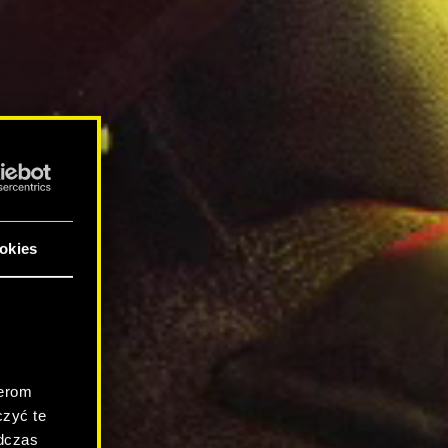
okies
.
nerom
zyć te
odczas