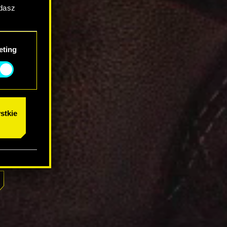
adasz
eting
stkie