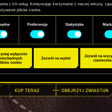
ania z ich usług. Kontynuując korzystanie z naszej witryny, zg
używanie plików cookie.
będne
Preferencje
Statystyka
Mark
ystaj wyłącznie
Zezwól na wszy
 niezbędnych
Zezwól na wybór
ciasteczka
lików cookie
JUŻ W SPRZEDAŻY
KUP TERAZ
OBEJRZYJ ZWIASTUN