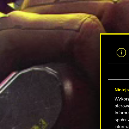
Niniej
Wykorzy
oferow
Inform
społec
inform