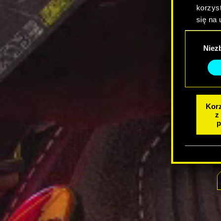
korzyst
się na 
Wybór
Niez
zgody
Korz
z
p