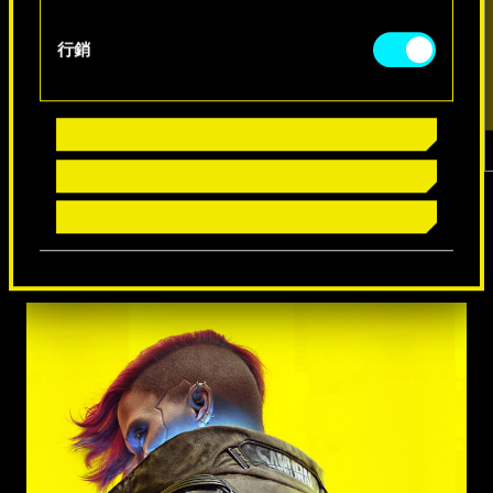
行銷
1
／
7