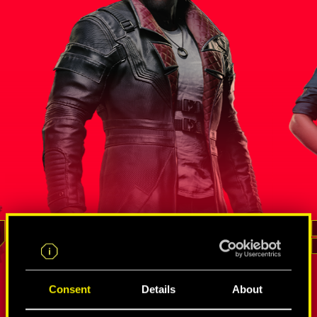
統 
索羅門．
間諜和竄網使的錯綜網絡
蟄伏狗命
李德
Consent
Details
About