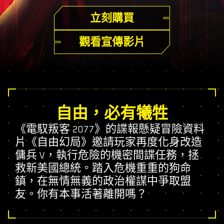
立刻購買
觀看宣傳影片
自由，必有犧牲
《電馭叛客 2077》的諜報懸疑冒險資料
片《自由幻局》邀請玩家再度化身改造
傭兵 V，執行危險的機密間諜任務，拯
救新美國總統。踏入危機重重的狗命
鎮，在無情無義的政治權謀中爭取盟
友。你有本事活著離開嗎？