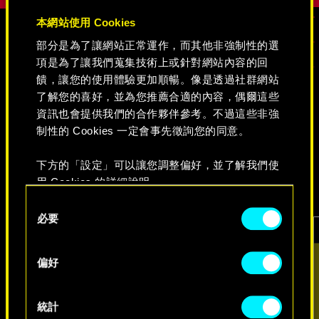
本網站使用 Cookies
部分是為了讓網站正常運作，而其他非強制性的選
媒體
項是為了讓我們蒐集技術上或針對網站內容的回
饋，讓您的使用體驗更加順暢。像是透過社群網站
了解您的喜好，並為您推薦合適的內容，偶爾這些
資訊也會提供我們的合作夥伴參考。不過這些非強
《電馭叛客 2077》
制性的 Cookies 一定會事先徵詢您的同意。
下方的「設定」可以讓您調整偏好，並了解我們使
影片
遊戲擷圖
概念美術圖
用 Cookies 的詳細說明。
Consent
必要
Selection
偏好
統計