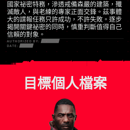
國家祕密特務
凡事訴諸武力的民兵組織
，滲透戒備森嚴的建築，殲
滅敵人，與老練的專家正面交鋒。茲事體
大的諜報任務只許成功，不許失敗。逐步
揭開關鍵祕密的同時，慎重判斷值得自己
信賴的對象。
AUTHORIZED BY:
DATE:
目標個人檔案