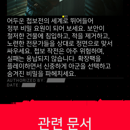
어두운 첩보전의 세계로 뛰어들어
신규 스킬 트리
정부 비밀 요원
말보다 총알이 먼저 나가는 민병대
이 되어 보세요. 보안이
철저한 건물에 침입하고, 적을 제거하고,
노련한 전문가들을 상대로 정면으로 맞서
싸우세요. 첩보 작전은 아주 위험하며,
실패는 용납되지 않습니다. 확장팩을
플레이하면서 신중하게 아군을 선택하고
숨겨진 비밀을 파헤치세요.
AUTHORIZED BY:
DATE:
관련 문서