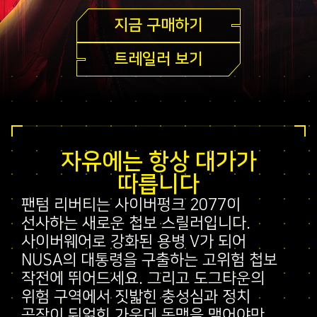
지금 구매하기
트레일러 보기
자유에는 항상 대가가
따릅니다
팬텀 리버티는 사이버펑크 2077이
선사하는 새로운 첩보 스릴러입니다.
사이버웨어로 강화된 용병 V가 되어
NUSA의 대통령을 구출하는 고위험 첩보
작전에 뛰어드세요. 그리고 도그타운의
위험 구역에서 짓밟힌 충성심과 정치
공작이 뒤얽힌 가운데 동맹을 맺어야만