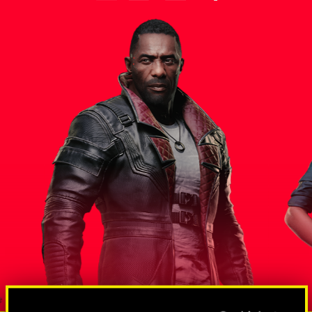
스 대통령
솔로몬 리
방대한 규모의 스파이 및 넷러너망
도그타운조