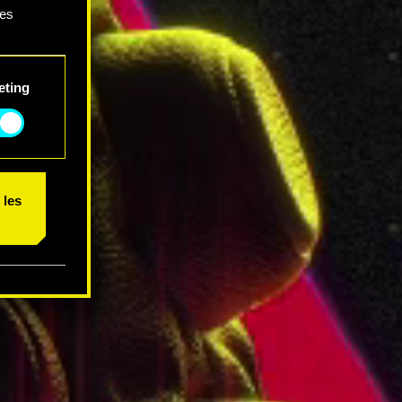
ces
 et
eting
 les