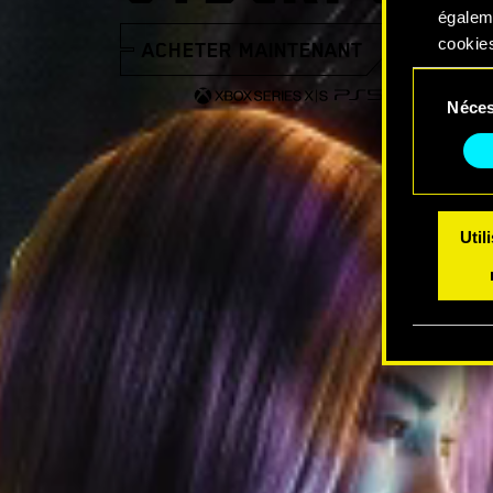
égalem
cookies
ACHETER MAINTENANT
VOIR LA
Sélection
Vous po
Néces
du
modifi
consentem
Util