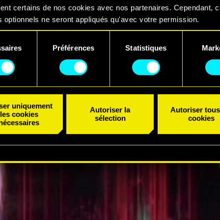
ent certains de nos cookies avec nos partenaires. Cependant, 
 optionnels ne seront appliqués qu'avec votre permission.
 BANDE-ANNONCE
uvez consulter tous les détails sur notre utilisation des cookies
saires
Préférences
Statistiques
Mark
er vos préférences dans le menu "Paramètres" ci-dessous.
ent
iser uniquement
Autoriser la
Autoriser tous
les cookies
sélection
cookies
nécessaires