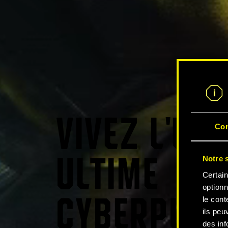
VIVEZ L'EX
Co
Notre s
ULTIME
Certain
optionn
le cont
CYBERPUNK
ils peu
des inf