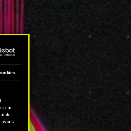
cookies
t
rs sur
emple,
s avons