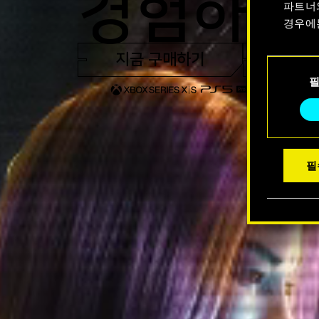
경험하세
파트너
경우에
지금 구매하기
트레일
쿠키 사
동
수 있습
의
선
택
필