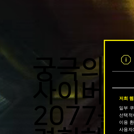
궁극의
사이버펑
저희 웹
2077을
일부 
선택적
이용 환
사용자