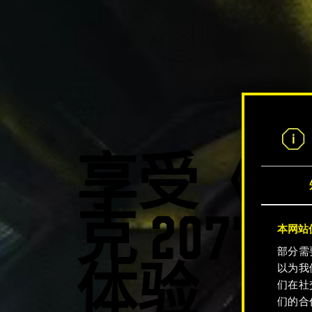
享受《
克 207
本网站使
部分需
以为我
体验
们在社
们的合