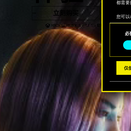
都需要
立刻购买
观看
您可以
整您对
同
定"。
必
意
选
择
仅使