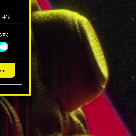
，并调
"确
{0})
ie