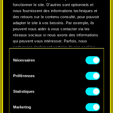
fonctionner le site. D'autres sont optionnels et
nous fournissent des informations techniques et
des retours sur le contenu consulté, pour pouvoir
adapter le site à vos besoins. Par exemple, ils
peuvent nous aider à vous contacter via les
réseaux sociaux si nous avons des informations
qui peuvent vous intéresser. Parfois, nous
partageons également certains de nos cookies
avec nos partenaires. Cependant, ces cookies
Sélection
optionnels ne seront appliqués qu'avec votre
Nécessaires
du
EN SAVOIR PLUS
permission.
consentement
Préférences
Vous pouvez consulter tous les détails sur notre
utilisation des cookies et modifier vos
préférences dans le menu "Paramètres" ci-
Statistiques
dessous.
Marketing