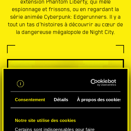
extension Phantom Liberty, qui mêle
espionnage et frissons, ou en regardant la
série animée Cyberpunk: Edgerunners. Il y a
tout un tas d'histoires à découvrir au cœur de
la dangereuse mégalopole de Night City.
Consentement
Détails
À propos des cookies
Notre site utilise des cookies
Certains sont indispensables pour faire