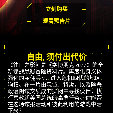
立刻购买
观看预告片
自由, 须付出代价
《往日之影》是《赛博朋克 2077》的全
新谍战悬疑冒险资料片。再度化身义体
强化的雇佣兵 V，进入危机四伏的地区
狗镇。在一片由忠诚、背叛，以及险恶
政治阴谋交织成的罗网中寻找伙伴，执
行营救新美国总统的高危任务。你能否
在这场谍报活动和彼此利用的游戏中活
下来？