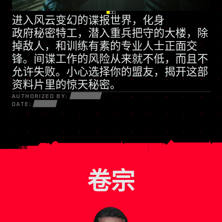
进入风云变幻的谍报世界，化身
全新技能树
政府秘密特工
动辄诉诸武力的民兵组织
，潜入重兵把守的大楼，除
掉敌人，和训练有素的专业人士正面交
锋。间谍工作的风险从来就不低，而且不
允许失败。小心选择你的盟友，揭开这部
资料片里的惊天秘密。
AUTHORIZED BY:
DATE:
卷宗