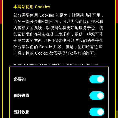
本网站使用 Cookies
部分需要使用 Cookies 的是为了让网站功能可用，
而另一部分是非强制性的，可以为我们提供技术和
内容相关的反馈，以便网站将更好地服务于您。例
如帮助我们在社交媒体上发现您，提供一些您可能
会感兴趣的东西，我们偶尔也可能与我们的合作伙
媒体
伴分享我们的 Cookie 片段。但是，使用所有这些
非强制性的 Cookie 都需要提前获取您的许可。
《赛博朋克2077》
您可以在下面的"设置"菜单中找到有关我们使用
Cookie 的所有详细信息，并调整您对 Cookie 的偏
同
好。一旦您了解了其中的内容并准备好继续，请点
必要的
意
视频
游戏截图
原画集
击"确定"。
选
择
偏好设置
统计数据