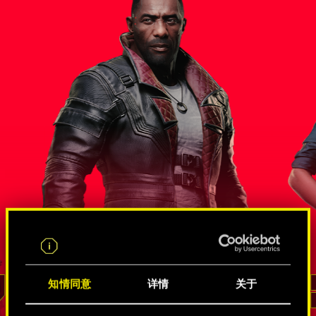
尔斯
错综复杂的间谍和黑客关系网
知情同意
详情
关于
李德