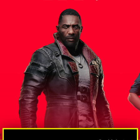
스 대통령
솔로몬 리
방대한 규모의 스파이 및 넷러너망
도그타운조