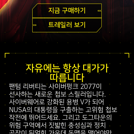
지금 구매하기
트레일러 보기
자유에는 항상 대가가
따릅니다
팬텀 리버티는 사이버펑크 2077이
선사하는 새로운 첩보 스릴러입니다.
사이버웨어로 강화된 용병 V가 되어
NUSA의 대통령을 구출하는 고위험 첩보
작전에 뛰어드세요. 그리고 도그타운의
위험 구역에서 짓밟힌 충성심과 정치
공작이 뒤얽힌 가운데 동맹을 맺어야만