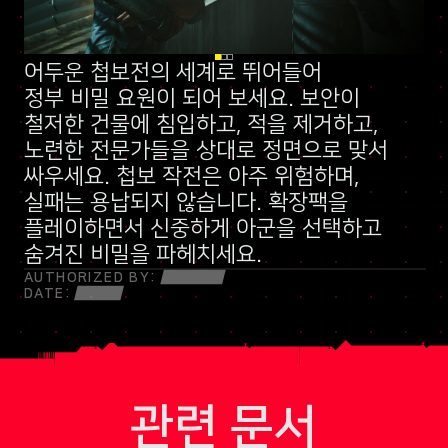
어두운 첩보전의 세계로 뛰어들어
신규 스킬 트리
정부 비밀 요원
말보다 총알이 먼저 나가는 민병대
이 되어 보세요. 보안이
철저한 건물에 침입하고, 적을 제거하고,
노련한 전문가들을 상대로 정면으로 맞서
싸우세요. 첩보 작전은 아주 위험하며,
실패는 용납되지 않습니다. 확장팩을
플레이하면서 신중하게 아군을 선택하고
숨겨진 비밀을 파헤치세요.
AUTHORIZED BY:
DATE:
관련 문서