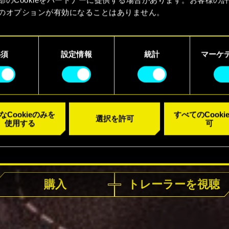
のオプションが有効になることはありません。
kieの使用およびパフォーマンスの変更点に関する詳細は、下記の
ーでご確認ください。
必須
設定情報
統計
マーケ
なCookieのみを
すべてのCooki
選択を許可
使用する
可
好評発売中
購入
トレーラーを視聴