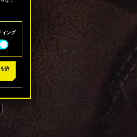
「設定」
ティング
eを許