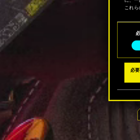
これら
Coo
同
メニュ
意
の
選
択
必要