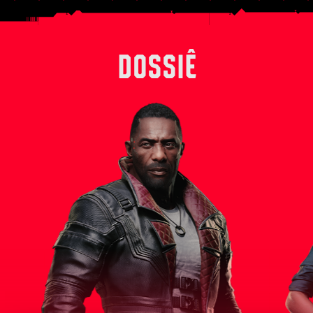
DOSSIÊ
ito da
Solomon Reed é um experiente agente da
Outrora um