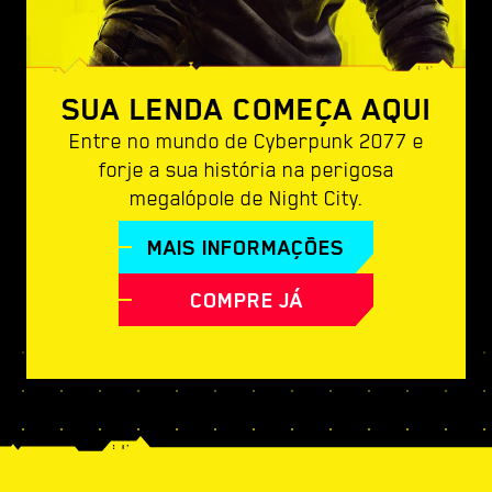
SUA LENDA COMEÇA AQUI
Entre no mundo de Cyberpunk 2077 e
forje a sua história na perigosa
megalópole de Night City.
MAIS INFORMAÇÕES
COMPRE JÁ