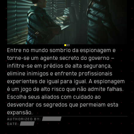
Entre no mundo sombrio da espionagem e
Fique de olhos abertos em Dogtown, ruínas de
Fortaleça-se com
torne-se um
uma cidade dentro da cidade, governada por
uma nova árvore de habilidades
agente secreto do governo
e crie um
—
infiltre-se em prédios de alta segurança,
uma milícia pronta para atirar
estilo de jogo único — use todas as novas
. Suas
elimine inimigos e enfrente profissionais
estruturas frágeis guardam segredos e
armas e cibernéticas à sua disposição para
experientes de igual para igual. A espionagem
oportunidades que só se revelam a quem
sobreviver em um mundo fragmentado de
é um jogo de alto risco que não admite falhas.
estiver disposto a fazer o que for preciso.
traficantes desesperados, trilha-redes
Escolha seus aliados com cuidado ao
Dentro de suas paredes, descubra serviços e
astutos e mercenários implacáveis em busca
desvendar os segredos que permeiam esta
missões eletrizantes nos quais você arriscará
de lucro e poder.
expansão.
tudo.
AUTHORIZED BY:
DATE: