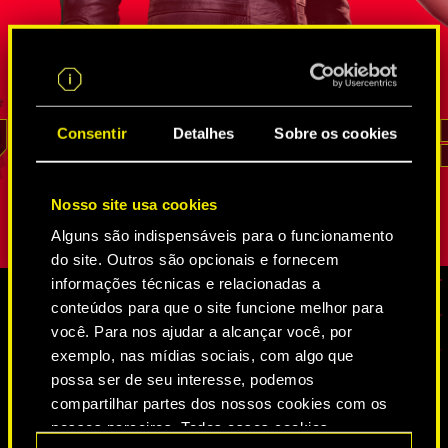
gente que
FIA que provou seu valor inúmeras vezes
neurodança
des. Por
em missões secretas de inteligência. Ele
Agência Fe
é um
sabe melhor que ninguém como entrar nas
por Solom
go de que
incontáveis teias de espiões e
ela também
osição
trilha-redes
, como extrair informações e
que
seu te
o não é
até como invadir os lugares mais bem
mas, enqua
Consentir
Detalhes
Sobre os cookies
REED
guardados. Sua lealdade e senso de dever
seu papel,
são inabaláveis.
não aparec
Nosso site usa cookies
Alguns são indispensáveis para o funcionamento
do site. Outros são opcionais e fornecem
informações técnicas e relacionadas a
conteúdos para que o site funcione melhor para
você. Para nos ajudar a alcançar você, por
MÍDIA
exemplo, nas mídias sociais, com algo que
possa ser de seu interesse, podemos
compartilhar partes dos nossos cookies com os
CYBERPUNK 2077
nossos parceiros. Todos esses cookies