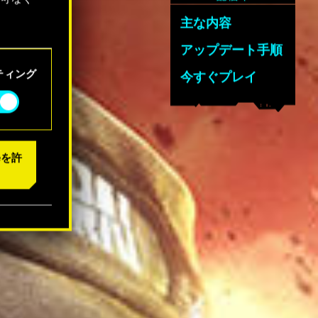
主な内容
「設定」
アップデート手順
ティング
今すぐプレイ
eを許