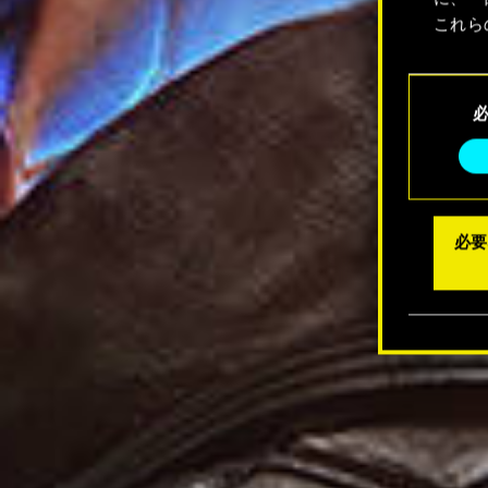
これら
Coo
同
メニュ
意
の
選
択
必要