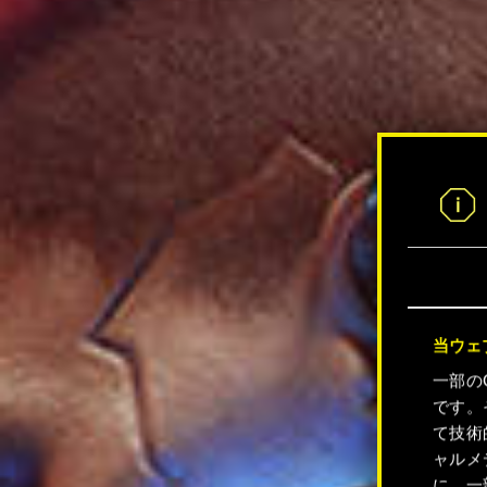
当ウェ
一部の
です。
て技術
ャルメ
に、一