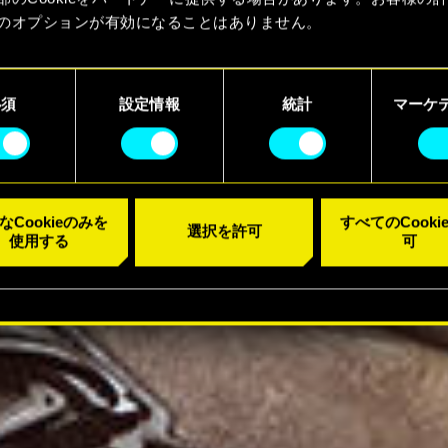
のオプションが有効になることはありません。
kieの使用およびパフォーマンスの変更点に関する詳細は、下記の
ーでご確認ください。
必須
設定情報
統計
マーケ
なCookieのみを
すべてのCooki
選択を許可
使用する
可