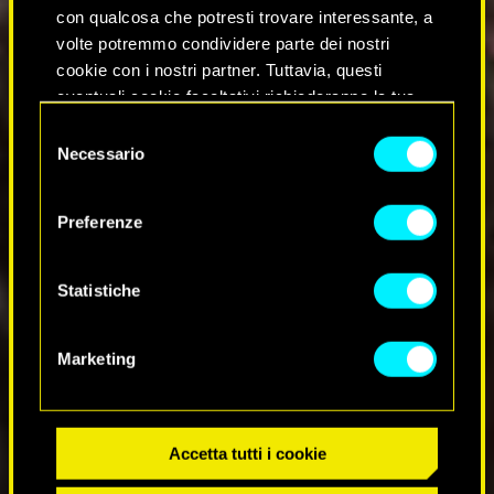
con qualcosa che potresti trovare interessante, a
volte potremmo condividere parte dei nostri
cookie con i nostri partner. Tuttavia, questi
eventuali cookie facoltativi richiederanno la tua
autorizzazione.
S
Necessario
e
Tutti i dettagli su come utilizziamo i cookie e su
l
come impostare le tue preferenze sono
e
Preferenze
disponibili nel menu "Impostazioni" qui sotto.
z
i
o
Statistiche
n
e
Marketing
d
e
l
c
Accetta tutti i cookie
o