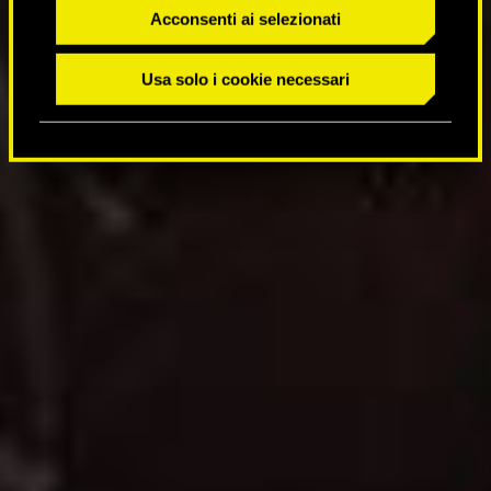
n
Acconsenti ai selezionati
s
e
Usa solo i cookie necessari
n
s
o