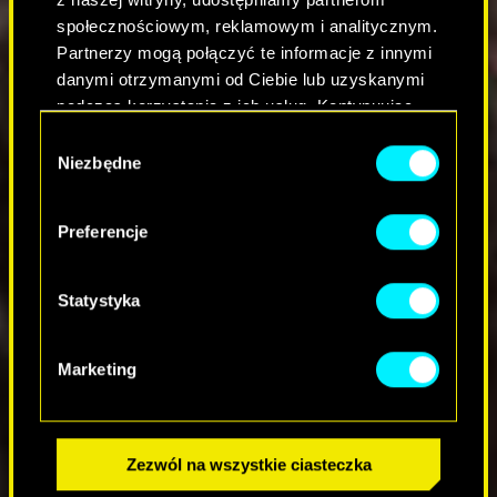
społecznościowym, reklamowym i analitycznym.
Partnerzy mogą połączyć te informacje z innymi
danymi otrzymanymi od Ciebie lub uzyskanymi
podczas korzystania z ich usług. Kontynuując
korzystanie z naszej witryny, zgadasz się na
W
używanie plików cookie.
Niezbędne
y
b
ó
Preferencje
r
z
g
Statystyka
o
d
Marketing
y
Zezwól na wszystkie ciasteczka