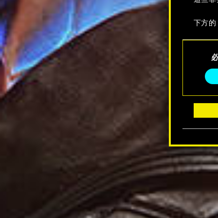
下方的
C
o
n
s
e
n
t
S
e
l
e
c
t
i
o