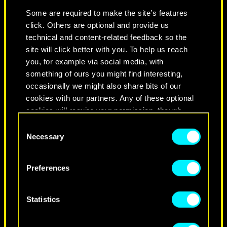
CON
Some are required to make the site’s features
ADAM SMASHER
click. Others are optional and provide us
technical and content-related feedback so the
site will click better with you. To help us reach
Eres una fuerza muy a tener en
you, for example via social media, with
cuenta. Eres fuerte, independiente y
something of ours you might find interesting,
tienes determinación. Cuando te
occasionally we might also share bits of our
centras en algo, no miras atrás y
cookies with our partners. Any of these optional
logras tus objetivos cueste lo que
cookies will require your permission, though.
cueste. Puede que pienses que
Consent
Smasher aprecia estas cualidades
You’ll find all the details regarding our use of
Necessary
Selection
tuyas, pero lo más probable es que
cookies and tweak your preferences regarding
sea tu total indiferencia hacia los
them in the “Settings” menu below.
Preferences
demás y tu perfecta aura amenazante.
Pero vivir de esta manera deja una
estela de relaciones rotas a tu paso.
Statistics
Prepárate para un triste y solitario
final si sigues así.