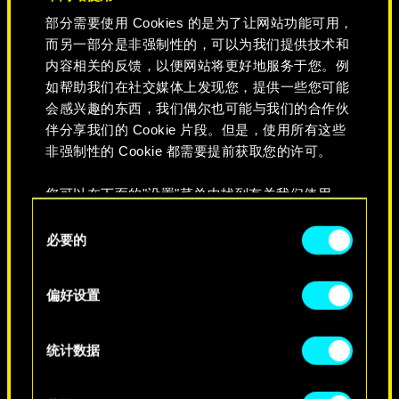
部分需要使用 Cookies 的是为了让网站功能可用，
而另一部分是非强制性的，可以为我们提供技术和
内容相关的反馈，以便网站将更好地服务于您。例
如帮助我们在社交媒体上发现您，提供一些您可能
会感兴趣的东西，我们偶尔也可能与我们的合作伙
你的铁哥们是
伴分享我们的 Cookie 片段。但是，使用所有这些
亚当·重锤
非强制性的 Cookie 都需要提前获取您的许可。
您可以在下面的"设置"菜单中找到有关我们使用
你强大、独立、意志坚定，人人都
Cookie 的所有详细信息，并调整您对 Cookie 的偏
同
要敬你三分。一旦下定决心就绝不
好。一旦您了解了其中的内容并准备好继续，请点
必要的
意
打退堂鼓，不达目的誓不罢休。你
击"确定"。
选
也许觉得重锤欣赏你的就是这一
择
偏好设置
点，但实际上他看重的是你不管别
人死活的态度，还有身上散发出的
那股杀气。然而这种生活方式意味
统计数据
着没有一段人际关系能够持久。时
间长了，你就等着孤独终老吧。