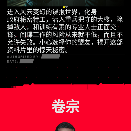
进入风云变幻的谍报世界，化身
全新技能树
政府秘密特工
动辄诉诸武力的民兵组织
，潜入重兵把守的大楼，除
掉敌人，和训练有素的专业人士正面交
锋。间谍工作的风险从来就不低，而且不
允许失败。小心选择你的盟友，揭开这部
资料片里的惊天秘密。
AUTHORIZED BY:
DATE:
卷宗