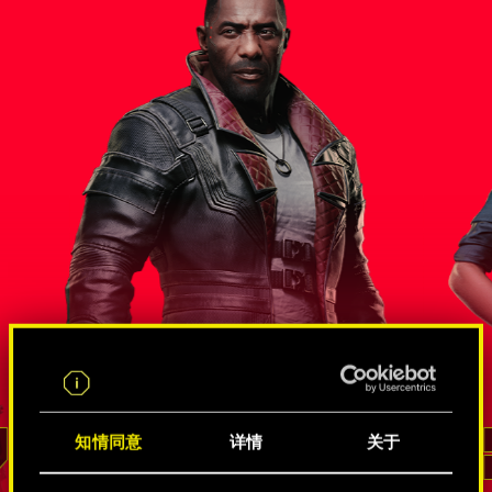
尔斯
错综复杂的间谍和黑客关系网
知情同意
详情
关于
李德