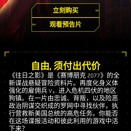
立刻购买
观看预告片
自由, 须付出代价
《往日之影》是《赛博朋克 2077》的全
新谍战悬疑冒险资料片。再度化身义体
强化的雇佣兵 V，进入危机四伏的地区
狗镇。在一片由忠诚、背叛，以及险恶
政治阴谋交织成的罗网中寻找伙伴，执
行营救新美国总统的高危任务。你能否
在这场谍报活动和彼此利用的游戏中活
下来？