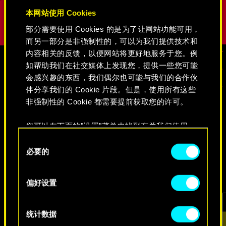
本网站使用 Cookies
部分需要使用 Cookies 的是为了让网站功能可用，
而另一部分是非强制性的，可以为我们提供技术和
内容相关的反馈，以便网站将更好地服务于您。例
如帮助我们在社交媒体上发现您，提供一些您可能
会感兴趣的东西，我们偶尔也可能与我们的合作伙
媒体
伴分享我们的 Cookie 片段。但是，使用所有这些
非强制性的 Cookie 都需要提前获取您的许可。
《赛博朋克2077》
您可以在下面的"设置"菜单中找到有关我们使用
Cookie 的所有详细信息，并调整您对 Cookie 的偏
同
好。一旦您了解了其中的内容并准备好继续，请点
必要的
意
视频
游戏截图
原画集
击"确定"。
选
择
偏好设置
统计数据