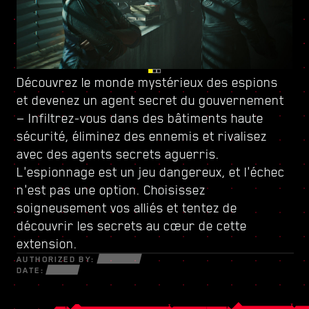
Découvrez le monde mystérieux des espions
Surveillez vos arrières à Dogtown, une ville
Augmentez votre puissance grâce à
et devenez
parallèle en ruines contrôlée par
un nouvel arbre de compétences
un agent secret du
gouvernement
et forgez-
— Infiltrez-vous dans des bâtiments haute
une milice à la gâchette
vous un style de jeu unique — Mettez à profit
facile
. Ses structures
sécurité, éliminez des ennemis et rivalisez
délabrées renferment des secrets et des
toutes les nouvelles armes et le nouveau
avec des agents secrets aguerris.
opportunités pour ceux qui n'ont pas peur de
matériel cybernétique à votre disposition afin
L'espionnage est un jeu dangereux, et l'échec
se salir les mains. Au sein de ces murs,
de survivre dans ce monde fracturé et rempli
n'est pas une option. Choisissez
découvrez des contrats sous haute tension et
d'escrocs désespérés, de netrunners
soigneusement vos alliés et tentez de
des quêtes aux enjeux sans précédent.
mystérieux et de mercenaires sans pitié
découvrir les secrets au cœur de cette
n'ayant pour seuls objectifs que l'argent et le
extension.
pouvoir.
AUTHORIZED BY:
DATE: