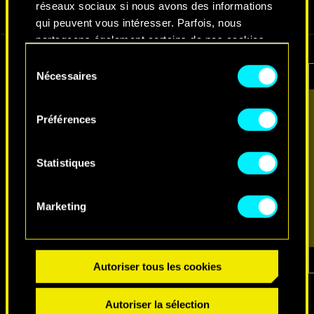
réseaux sociaux si nous avons des informations
VIDÉOS
CAPTURES D'ÉCRAN
CONCEPT ARTS
qui peuvent vous intéresser. Parfois, nous
partageons également certains de nos cookies
avec nos partenaires. Cependant, ces cookies
Sélection
optionnels ne seront appliqués qu'avec votre
Nécessaires
du
permission.
consentement
Préférences
Vous pouvez consulter tous les détails sur notre
utilisation des cookies et modifier vos
préférences dans le menu "Paramètres" ci-
Statistiques
dessous.
Marketing
Autoriser tous les cookies
1
sur
7
Autoriser la sélection