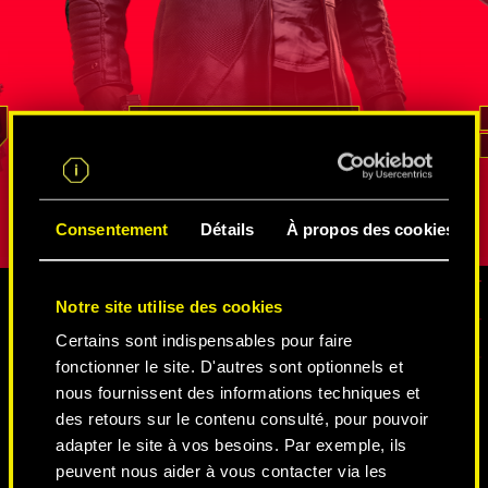
iser avec
son talent lors de missions de
fédérale d
n atout
renseignement. Il sait mieux que
par Solom
nt ce pays
quiconque comment naviguer dans
visages, el
on
le vaste réseau d'espions et
cinglant q
n'est pas
de netrunners
, comment se procurer des
pas arrangé
REED
informations, et même comment s'infiltrer
rôle, sa vé
dans les lieux les mieux gardés. Sa loyauté
transparaît
et son sens du devoir sont sans égal.
Consentement
Détails
À propos des cookies
Notre site utilise des cookies
Certains sont indispensables pour faire
MÉDIAS
fonctionner le site. D'autres sont optionnels et
nous fournissent des informations techniques et
des retours sur le contenu consulté, pour pouvoir
CYBERPUNK 2077
adapter le site à vos besoins. Par exemple, ils
peuvent nous aider à vous contacter via les