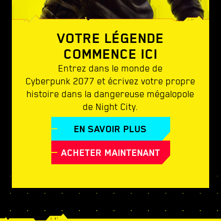
VOTRE LÉGENDE
COMMENCE ICI
Entrez dans le monde de
Cyberpunk 2077 et écrivez votre propre
histoire dans la dangereuse mégalopole
de Night City.
EN SAVOIR PLUS
ACHETER MAINTENANT