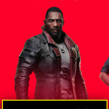
스 대통령
솔로몬 리
방대한 규모의 스파이 및 넷러너망
도그타운조