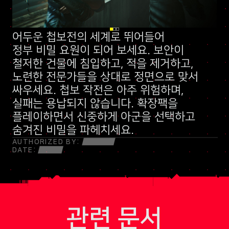
어두운 첩보전의 세계로 뛰어들어
신규 스킬 트리
정부 비밀 요원
말보다 총알이 먼저 나가는 민병대
이 되어 보세요. 보안이
철저한 건물에 침입하고, 적을 제거하고,
노련한 전문가들을 상대로 정면으로 맞서
싸우세요. 첩보 작전은 아주 위험하며,
실패는 용납되지 않습니다. 확장팩을
플레이하면서 신중하게 아군을 선택하고
숨겨진 비밀을 파헤치세요.
AUTHORIZED BY:
DATE:
관련 문서