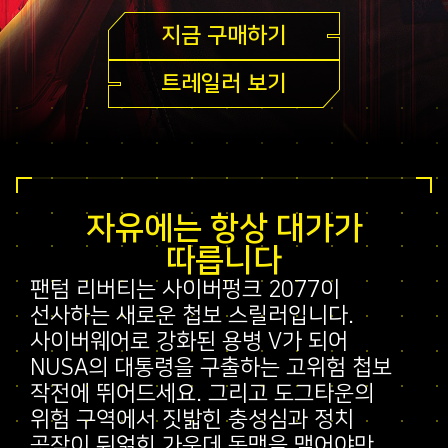
지금 구매하기
트레일러 보기
자유에는 항상 대가가
따릅니다
팬텀 리버티는 사이버펑크 2077이
선사하는 새로운 첩보 스릴러입니다.
사이버웨어로 강화된 용병 V가 되어
NUSA의 대통령을 구출하는 고위험 첩보
작전에 뛰어드세요. 그리고 도그타운의
위험 구역에서 짓밟힌 충성심과 정치
공작이 뒤얽힌 가운데 동맹을 맺어야만