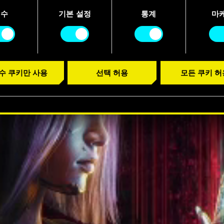
니다.
필수
기본 설정
통계
마
수 쿠키만 사용
선택 허용
모든 쿠키 허