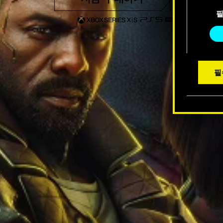
동
수 있습
의
선
택
필