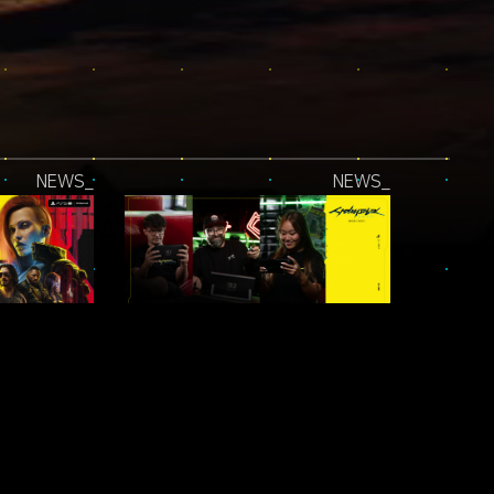
NEWS_
NEWS_
PLAYSTATION®5 PRO 업데이트 적용!
SWITCH TO NIGHT CITY — 콘테스트
NEWS_
NEWS_