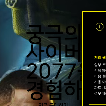
궁극의
사이버펑
저희 웹
2077을
일부 
선택적
이용 환
경험하세
사용자
파트너
경우에
지금 구매하기
트레일
쿠키 사