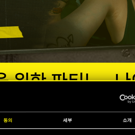
 위한 파티! — 나
설: 영원히 기억될
동의
세부
소개