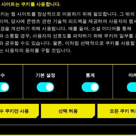
 사이트는 쿠키를 사용합니다.
쿠키는 웹 사이트를 정상적으로 이용하기 위해 필요합니다. 그 밖의
 살아남으려면, 등을 맡길 수 있는 사람이 필요합
이며, 당사에 콘텐츠 관련 기술적 피드백을 제공하여 사용자의 웹
 V는 특별한 동료들을 모았습니다. 영원히 기억될
경을 개선하기 위해 사용됩니다. 예를 들어, 소셜 미디어를 통해
와 소통할 경우, 사용자의 선호도를 파악하기 위해 쿠키의 일부를
와 공유할 수도 있습니다. 물론, 이처럼 선택적으로 쿠키를 사용할
부터 강렬한 개성을 지닌 인물들까지, 이들은 꿈
는 사용자의 동의를 구할 것입니다.
정에 큰 영향을 미쳤습니다. 이번 여러분을 위한 파
련의 순간을 함께한 전설적인 크루에게 바칩니다.
용에 관한 세부 사항이나 관련 설정은 아래의 "Settings" 메뉴에
니다.
필수
기본 설정
통계
마
수 쿠키만 사용
선택 허용
모든 쿠키 허
77을 향한 여러분의 애정을 언제나 가장 창의적으
다. 갤러리에서 더 많은 작품도 확인해 보세요. 물
에 공유해 주셔도 좋습니다:
http://cdpred.ly/AAY