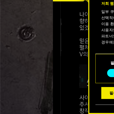
저희 웹
일부 
나이트 시티에서
선택적
향하는 여정에서
이용 환
있겠죠!
사용자
파트너
믿음직한 조력자
경우에
펼쳐진 V의 여
V의 기쁨과 시
쿠키 사
동
수 있습
의
선
택
필
사이버펑크 20
주셔서 감사합니
창작물도 이곳