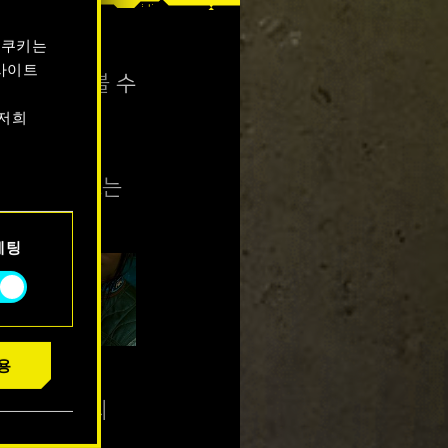
 쿠키는
니다. 큰물로
사이트
 크루라고 볼 수
 저희
의 도시에서
티! 에피소드는
서 확인할
케팅
용
로 표현해
론, 여러분의
.