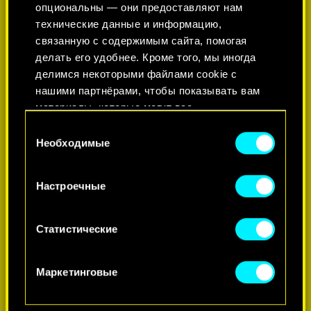
опциональны — они предоставляют нам
технические данные и информацию,
связанную с содержимым сайта, помогая
делать его удобнее. Кроме того, мы иногда
делимся некоторыми файлами cookie с
нашими партнёрами, чтобы показывать вам
материалы, которые могут вас
заинтересовать, — например, в социальных
Выбор
сетях. Однако все опциональные файлы
Необходимые
согласия
cookie требуют вашего разрешения.
ПОДРОБНЕЕ
Настроечные
Найти подробную информацию о том, как мы
используем ваши файлы cookie, и изменить
связанные с ними параметры можно в меню
Статистические
«Настройки» ниже.
Маркетинговые