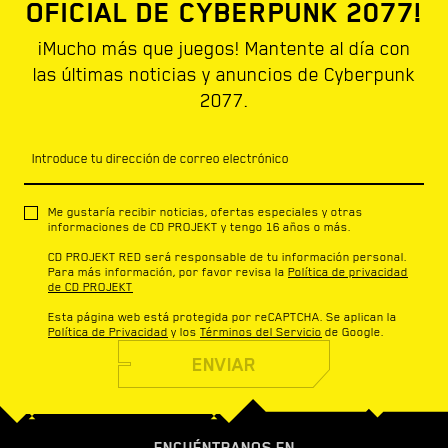
OFICIAL DE CYBERPUNK 2077!
¡Mucho más que juegos! Mantente al día con
las últimas noticias y anuncios de Cyberpunk
2077.
Introduce tu dirección de correo electrónico
Me gustaría recibir noticias, ofertas especiales y otras
informaciones de CD PROJEKT y tengo 16 años o más.
CD PROJEKT RED será responsable de tu información personal.
Para más información, por favor revisa la
Política de privacidad
de CD PROJEKT
Esta página web está protegida por reCAPTCHA. Se aplican la
Política de Privacidad
y los
Términos del Servicio
de Google.
ENVIAR
ENCUÉNTRANOS EN