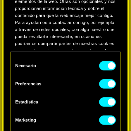
elementos de la web. Otras son opcionales y nos
proporcionan información técnica y sobre el
contenido para que la web encaje mejor contigo.
Para ayudarnos a contactar contigo, por ejemplo
a través de redes sociales, con algo nuestro que
pueda resultarte interesante, en ocasiones
podríamos compartir partes de nuestras cookies
con nuestro socios. Eso sí, todas estas cookies
opcionales requieren tu autorización.
Selección
Necesario
de
MÁS INFORMACIÓN
Encontrarás todos los detalles sobre nuestro uso
consentimiento
de las cookies y podrás modificar tus
Preferencias
preferencias al respecto en el menú «Ajustes» de
más abajo.
Estadística
Marketing