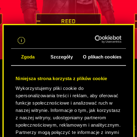
tkiem jej
dowodził swoich mistrzowskich
nieocenione
ird
umiejętności, podejmując się misji z
który nier
lny atut,
pozoru niemożliwych
. Pozyskiwanie
innych tożs
REED
iepewną
cennych informacji czy infiltracja
jest charak
strzeżonych celów to dla niego chleb
spędziła
w
żby w jej
powszechny. Reed jest przy tym kimś
cechy wyos
obdarzonym głębokim poczuciem
Zgoda
Szczegóły
O plikach cookies
obowiązku, a u osób, z którymi
współpracuje, najwyżej ceni sobie
lojalność.
Niniejsza strona korzysta z plików cookie
MEDIA
Wykorzystujemy pliki cookie do
spersonalizowania treści i reklam, aby oferować
funkcje społecznościowe i analizować ruch w
CYBERPUNK 2077
naszej witrynie. Informacje o tym, jak korzystasz
z naszej witryny, udostępniamy partnerom
społecznościowym, reklamowym i analitycznym.
WIDEO
SCREENSHOTY
GRAFIKI KONCEPCYJNE
Partnerzy mogą połączyć te informacje z innymi