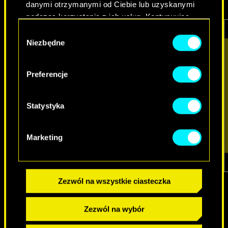
danymi otrzymanymi od Ciebie lub uzyskanymi
podczas korzystania z ich usług. Kontynuując
korzystanie z naszej witryny, zgadasz się na
Wybór
używanie plików cookie.
Niezbędne
zgody
Preferencje
Statystyka
Marketing
1
z
7
Zezwól na wszystkie ciasteczka
Zezwól na wybór