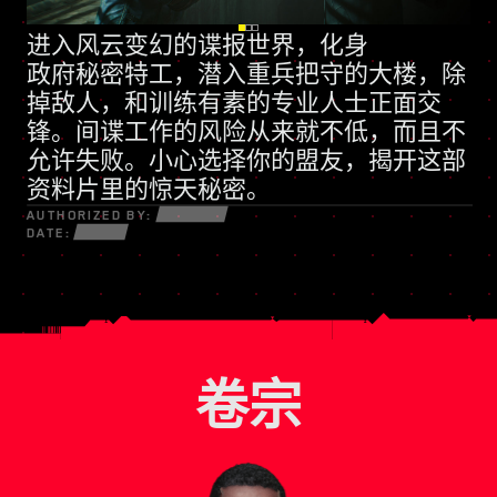
进入风云变幻的谍报世界，化身
全新技能树
政府秘密特工
动辄诉诸武力的民兵组织
，潜入重兵把守的大楼，除
掉敌人，和训练有素的专业人士正面交
锋。间谍工作的风险从来就不低，而且不
允许失败。小心选择你的盟友，揭开这部
资料片里的惊天秘密。
AUTHORIZED BY:
DATE:
卷宗