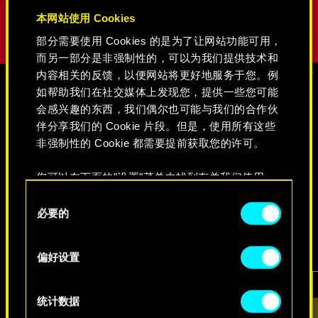
本网站使用 Cookies
部分需要使用 Cookies 的是为了让网站功能可用，
而另一部分是非强制性的，可以为我们提供技术和
内容相关的反馈，以便网站将更好地服务于您。例
如帮助我们在社交媒体上发现您，提供一些您可能
会感兴趣的东西，我们偶尔也可能与我们的合作伙
媒体
伴分享我们的 Cookie 片段。但是，使用所有这些
非强制性的 Cookie 都需要提前获取您的许可。
《赛博朋克2077》
您可以在下面的"设置"菜单中找到有关我们使用
Cookie 的所有详细信息，并调整您对 Cookie 的偏
同
好。一旦您了解了其中的内容并准备好继续，请点
必要的
意
视频
游戏截图
原画集
击"确定"。
选
择
偏好设置
统计数据