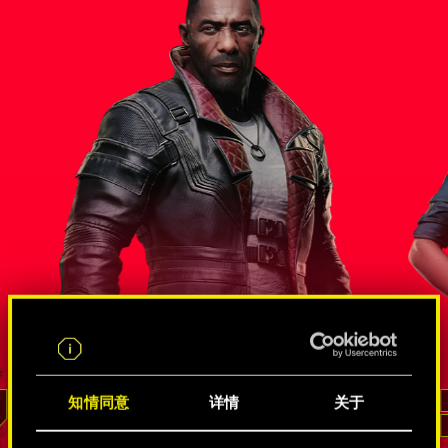
尔斯
错综复杂的间谍和黑客关系网
知情同意
详情
关于
李德