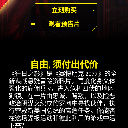
立刻购买
观看预告片
自由, 须付出代价
《往日之影》是《赛博朋克 2077》的全
新谍战悬疑冒险资料片。再度化身义体
强化的雇佣兵 V，进入危机四伏的地区
狗镇。在一片由忠诚、背叛，以及险恶
政治阴谋交织成的罗网中寻找伙伴，执
行营救新美国总统的高危任务。你能否
在这场谍报活动和彼此利用的游戏中活
下来？