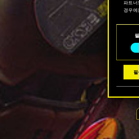
파트너
경우에
쿠키 사
동
수 있습
의
선
택
필