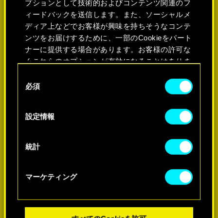
プションとして技術的およびコンテンツ関連のフ
ィードバックを送信します。また、ソーシャルメ
ディア上などでお客様が興味を持ちそうなコンテ
ンツをお届けするために、一部のCookieをパート
ナーに提供する場合があります。お客様の許可な
くこれらのオプションが有効になることはありま
せん。
同
必須
意
Cookieの使用およびパフォーマンスの変更点に関
の
する詳細は、下記の「設定」メニューでご確認く
選
詳細
設定情報
ださい。
択
統計
マーケティング