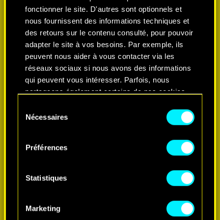
fonctionner le site. D'autres sont optionnels et
nous fournissent des informations techniques et
des retours sur le contenu consulté, pour pouvoir
adapter le site à vos besoins. Par exemple, ils
peuvent nous aider à vous contacter via les
réseaux sociaux si nous avons des informations
qui peuvent vous intéresser. Parfois, nous
partageons également certains de nos cookies
avec nos partenaires. Cependant, ces cookies
Sélection
optionnels ne seront appliqués qu'avec votre
Nécessaires
du
EN SAVOIR PLUS
permission.
consentement
Préférences
Vous pouvez consulter tous les détails sur notre
utilisation des cookies et modifier vos
préférences dans le menu "Paramètres" ci-
Statistiques
dessous.
Marketing