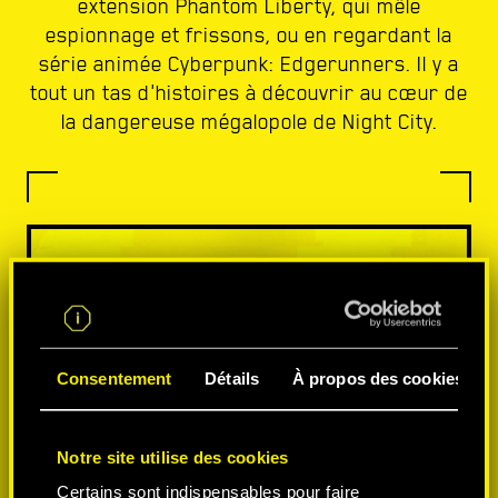
extension Phantom Liberty, qui mêle
espionnage et frissons, ou en regardant la
série animée Cyberpunk: Edgerunners. Il y a
tout un tas d'histoires à découvrir au cœur de
la dangereuse mégalopole de Night City.
Consentement
Détails
À propos des cookies
Notre site utilise des cookies
Certains sont indispensables pour faire