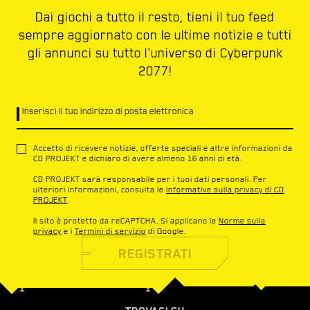
Dai giochi a tutto il resto, tieni il tuo feed
sempre aggiornato con le ultime notizie e tutti
gli annunci su tutto l'universo di Cyberpunk
2077!
Inserisci il tuo indirizzo di posta elettronica
Accetto di ricevere notizie, offerte speciali e altre informazioni da
CD PROJEKT e dichiaro di avere almeno 16 anni di età.
CD PROJEKT sarà responsabile per i tuoi dati personali. Per
ulteriori informazioni, consulta le
informative sulla privacy di CD
PROJEKT
Il sito è protetto da reCAPTCHA. Si applicano le
Norme sulla
privacy
e i
Termini di servizio
di Google.
REGISTRATI