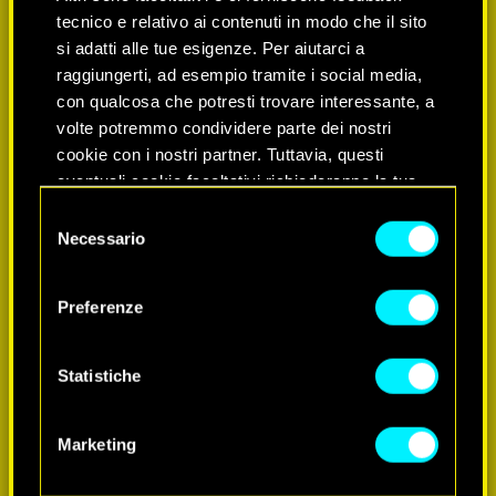
tecnico e relativo ai contenuti in modo che il sito
si adatti alle tue esigenze. Per aiutarci a
raggiungerti, ad esempio tramite i social media,
con qualcosa che potresti trovare interessante, a
volte potremmo condividere parte dei nostri
cookie con i nostri partner. Tuttavia, questi
eventuali cookie facoltativi richiederanno la tua
SCOPRI DI PIÙ
autorizzazione.
Selezione
Necessario
del
Tutti i dettagli su come utilizziamo i cookie e su
consenso
come impostare le tue preferenze sono
Preferenze
disponibili nel menu "Impostazioni" qui sotto.
Statistiche
Marketing