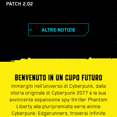
PATCH 2.02
ALTRE NOTIZIE
BENVENUTO IN UN CUPO FUTURO
Immergiti nell’universo di Cyberpunk, dalla
storia originale di Cyberpunk 2077 e la sua
avvincente espansione spy-thriller Phantom
Liberty alla pluripremiata serie anime
Cyberpunk: Edgerunners, troverai infinite