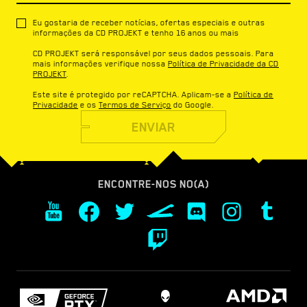
Eu gostaria de receber notícias, ofertas especiais e outras
informações da CD PROJEKT e tenho 16 anos ou mais
CD PROJEKT será responsável por seus dados pessoais. Para
mais informações verifique nossa
Política de Privacidade da CD
PROJEKT
.
Este site é protegido por reCAPTCHA. Aplicam-se a
Política de
Privacidade
e os
Termos de Serviço
do Google.
ENVIAR
ENCONTRE-NOS NO(A)