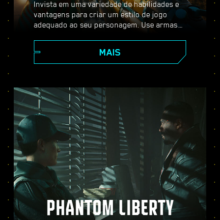
Invista em uma variedade de habilidades e
vantagens para criar um estilo de jogo
adequado ao seu personagem. Use armas
melhoráveis, habilidades de hacker e
implantes de aprimoramento corporal para
MAIS
se tornar o melhor mercenário da cidade.
Entre em combates com armas de fogo,
neutralize inimigos à distância ou passe
furtivamente por locais bem protegidos.
PHANTOM LIBERTY