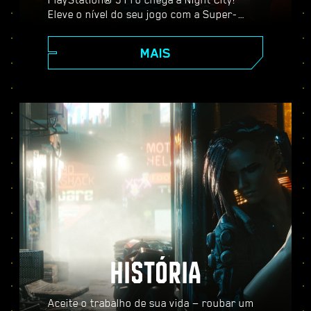
Eleve o nível do seu jogo com a Super-
Resolução Espectral do PlayStation (PSSR),
recursos avançados de traçado de raio,
MAIS
taxa de quadros mais alta e muito mais.
Escolha entre três modos gráficos:
Desempenho, Traçado de Raio e Traçado de
Raio Pro, e desfrute de visuais
aprimorados, ação mais fluida e tudo o que
Cyberpunk 2077 no PS5® Pro tem a
oferecer.
HISTÓRIA
Aceite o trabalho de sua vida — roubar um