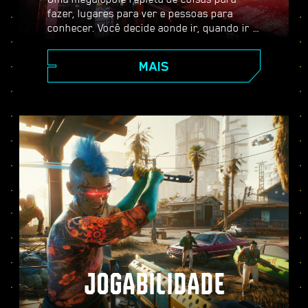
fazer, lugares para ver e pessoas para
conhecer. Você decide aonde ir, quando ir e
como chegar lá. Dos arranha-céus
cintilantes da Corpe Plaza aos vastos
MAIS
territórios das Terras Baldias, Night City
está repleta de segredos por descobrir.
JOGABILIDADE