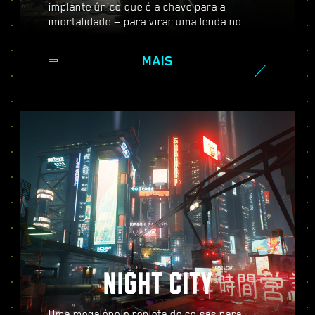
implante único que é a chave para a
imortalidade — para virar uma lenda no
vasto mundo aberto de Night City, onde as
suas escolhas moldam a história e as
MAIS
pessoas ao seu redor. Aceite uma variedade
de serviços para ir de mercenário
promissor a lendário cyberpunk enquanto
desvenda os mistérios do inestimável
implante tão cobiçado por todos.
NIGHT CITY
Uma megalópole repleta de coisas para