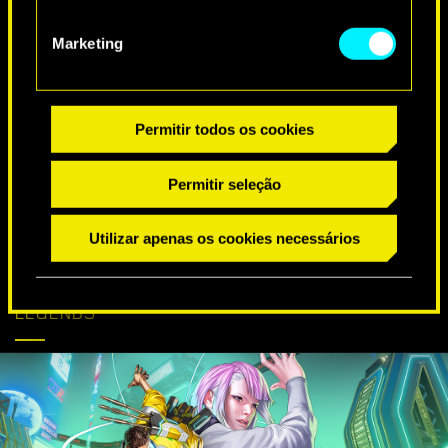
DESEJOS ESPECIAIS DE ANIVERSÁRIO
Marketing
Permitir todos os cookies
Permitir seleção
Utilizar apenas os cookies necessários
CYBERPUNK
SAIBA MAIS
CHEGA AO APEX
LEGENDS