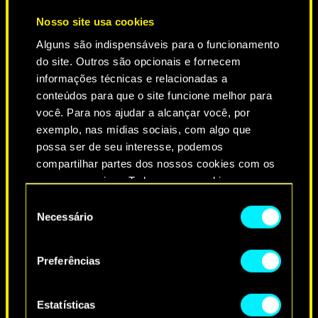
Nosso site usa cookies
Alguns são indispensáveis para o funcionamento
do site. Outros são opcionais e fornecem
informações técnicas e relacionadas a
conteúdos para que o site funcione melhor para
você. Para nos ajudar a alcançar você, por
exemplo, nas mídias sociais, com algo que
NEVER FADE AWAY
possa ser de seu interesse, podemos
compartilhar partes dos nossos cookies com os
nossos parceiros. Todos esses cookies
adicionais precisarão da sua permissão, no
Seleção
entanto.
Necessário
de
consentimento
Você encontrará todos os detalhes sobre o uso
Preferências
de cookies e poderá ajustar as suas preferências
no menu "Configurações" abaixo.
Estatísticas