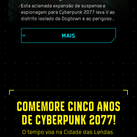
Esta aclamada expansão de suspense e
espionagem para Cyberpunk 2077 leva V ao
distrito isolado de Dogtown e ao perigoso
mundo dos espiões. Torne-se um agente
secreto e experimente uma história
MAIS
pulsante cheia de reviravoltas e escolhas
importantes, fortaleça-se com a árvore de
habilidades exclusiva do Relic, participe de
missões dinâmicas de mundo aberto, novos
serviços emocionantes — e muito mais!
COMEMORE CINCO ANOS
DE CYBERPUNK 2077!
O tempo voa na Cidade das Lendas.