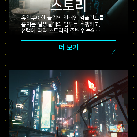
스토리
유일무이한 불멸의 열쇠인 임플란트를
훔치는 일생일대의 임무를 수행하고,
선택에 따라 스토리와 주변 인물의
운명까지 달라지는 나이트 시티의 광대한
오픈 월드에서 여러분의 전설을
더 보기
만드십시오. 유망한 신예 용병에서부터
전설적인 사이버펑크까지 다양한 의뢰를
수행해 나가면서, 모두가 애타게 손에 넣고
싶어 하는 귀중한 임플란트에 담긴 비밀을
밝혀내십시오.