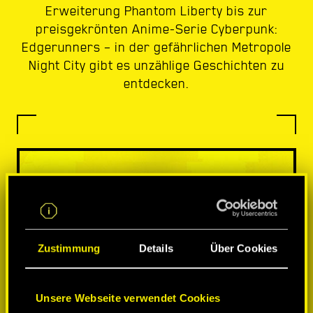
Erweiterung Phantom Liberty bis zur
preisgekrönten Anime-Serie Cyberpunk:
Edgerunners – in der gefährlichen Metropole
Night City gibt es unzählige Geschichten zu
entdecken.
Zustimmung
Details
Über Cookies
Unsere Webseite verwendet Cookies