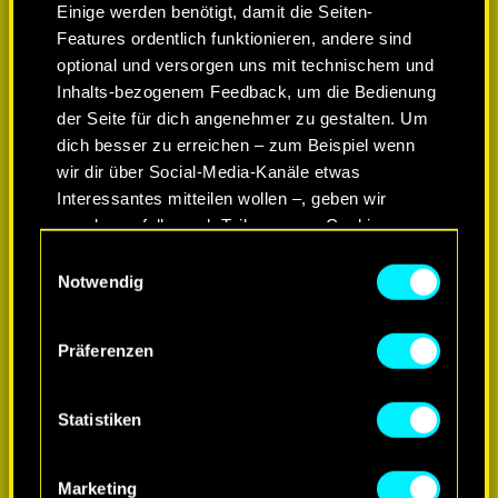
Einige werden benötigt, damit die Seiten-
Features ordentlich funktionieren, andere sind
optional und versorgen uns mit technischem und
Inhalts-bezogenem Feedback, um die Bedienung
der Seite für dich angenehmer zu gestalten. Um
dich besser zu erreichen – zum Beispiel wenn
wir dir über Social-Media-Kanäle etwas
Interessantes mitteilen wollen –, geben wir
gegebenenfalls auch Teile unserer Cookies an
unsere Partner weiter. Jeder dieser optionalen
Einwilligungsauswahl
Cookies erfordert allerdings deine Zustimmung.
Notwendig
MEHR ERFAHREN
Alle Details zu unserer Nutzung von Cookies
Präferenzen
findest du unten im Menü „Einstellungen“, wo du,
falls gewünscht, auch alle Einstellungen rund um
das Thema Cookies ändern kannst.
Statistiken
Marketing