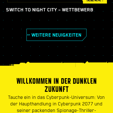
SWITCH TO NIGHT CITY – WETTBEWERB
WEITERE NEUIGKEITEN
WILLKOMMEN IN DER DUNKLEN
ZUKUNFT
Tauche ein in das Cyberpunk-Universum: Von
der Haupthandlung in Cyberpunk 2077 und
seiner packenden Spionage-Thriller-