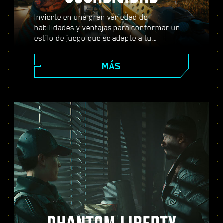
Invierte en una gran variedad de
habilidades y ventajas para conformar un
estilo de juego que se adapte a tu
personaje. Usa armas, habilidades de
hackeo e implantes corporales que se
MÁS
pueden subir de nivel para convertirte en el
mejor mercenario de la ciudad. Entabla
combate a tiro limpio, acaba con tus
enemigos desde lejos o infíltrate con sigilo
en lugares fuertemente vigilados.