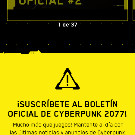
1
de
37
¡SUSCRÍBETE AL BOLETÍN
OFICIAL DE CYBERPUNK 2077!
¡Mucho más que juegos! Mantente al día con
las últimas noticias y anuncios de Cyberpunk