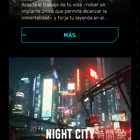
Acepta el trabajo de tu vida —robar un
implante único que permite alcanzar la
inmortalidad— y forja tu leyenda en el
enorme mundo abierto de Night City, donde
tus decisiones darán forma a la historia y a
MÁS
las personas que te rodean. Realiza todo
tipo de encargos para prosperar desde
merc emergente a ciberpunk de leyenda,
mientras descubres los misterios que
envuelven al valiosísimo implante con el
que todo el mundo quiere hacerse.
NIGHT CITY