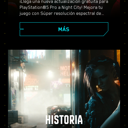
¡Llega una nueva actualización gratuita para
PlayStation®5 Pro a Night City! Mejora tu
juego con Súper resolución espectral de
PlayStation (PSSR), características
avanzadas de trazado de rayos, tasas de
MÁS
fotogramas más altas y mucho más. Elige
entre tres modos de gráficos (Rendimiento,
Trazado de rayos y Trazado de rayos Pro) y
descubre unos efectos visuales mejorados,
una acción más fluida y todo lo que
Cyberpunk 2077 puede ofrecer en PS5®
Pro.
HISTORIA