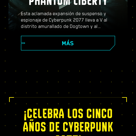
PHANTOM LIBERTY
Esta aclamada expansión de suspenso y
espionaje de Cyberpunk 2077 lleva a V al
distrito amurallado de Dogtown y al
peligroso mundo de los espías. Conviértete
en agente secreto y vive una apasionante
MÁS
historia repleta de giros dramáticos y
decisiones que cambiarán tu destino;
potencia tus capacidades con el exclusivo
árbol de habilidades del Relic, afronta
dinámicas misiones de mundo abierto,
nuevos y emocionantes encargos, ¡y mucho
más!
¡CELEBRA LOS CINCO
AÑOS DE CYBERPUNK