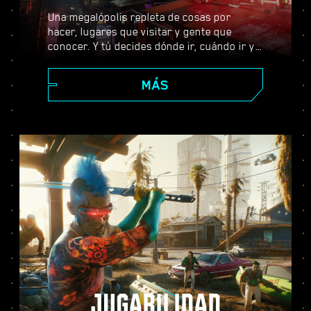
Una megalópolis repleta de cosas por
hacer, lugares que visitar y gente que
conocer. Y tú decides dónde ir, cuándo ir y
cómo llegar allí. Desde los impolutos
rascacielos del Centro Corporativo hasta la
MÁS
extensa periferia de las Badlands, Night
City está llena de secretos por descubrir.
JUGABILIDAD