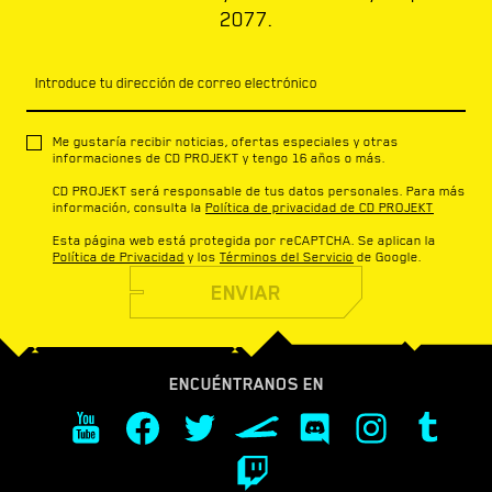
2077.
Introduce tu dirección de correo electrónico
Me gustaría recibir noticias, ofertas especiales y otras
informaciones de CD PROJEKT y tengo 16 años o más.
CD PROJEKT será responsable de tus datos personales. Para más
información, consulta la
Política de privacidad de CD PROJEKT
Esta página web está protegida por reCAPTCHA. Se aplican la
Política de Privacidad
y los
Términos del Servicio
de Google.
ENVIAR
ENCUÉNTRANOS EN