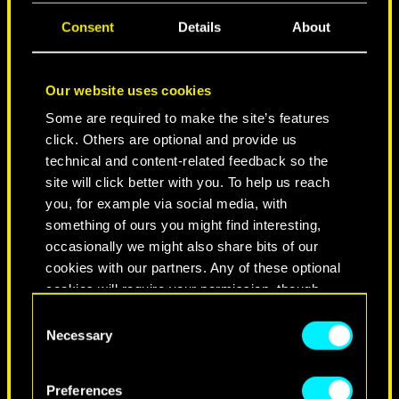
CIUDAD DE LEYENDAS
Consent
Details
About
Our website uses cookies
Some are required to make the site’s features
click. Others are optional and provide us
technical and content-related feedback so the
site will click better with you. To help us reach
you, for example via social media, with
something of ours you might find interesting,
occasionally we might also share bits of our
NEVER FADE AWAY
cookies with our partners. Any of these optional
cookies will require your permission, though.
Consent
You’ll find all the details regarding our use of
Necessary
Selection
cookies and tweak your preferences regarding
them in the “Settings” menu below.
Preferences