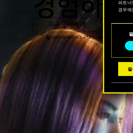
경험하세
파트너
경우에
지금 구매하기
트레일
쿠키 사
동
수 있습
의
선
택
필