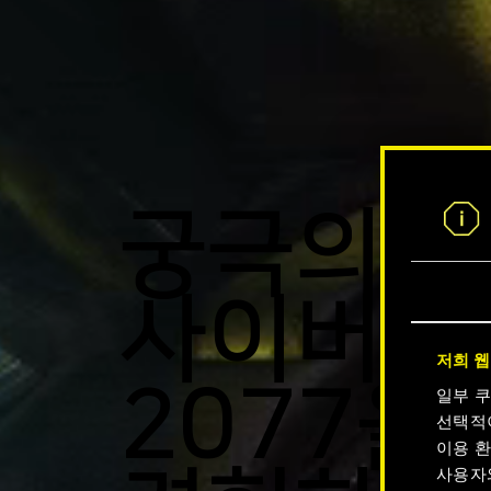
궁극의
사이버펑
저희 웹
2077을
일부 
선택적
이용 환
사용자