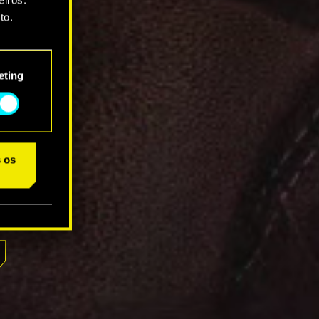
to.
star as
eting
s os