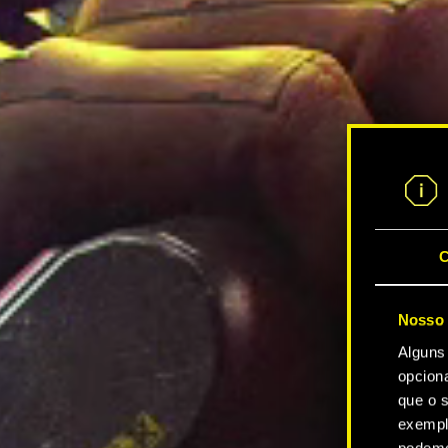
C
Nosso 
Alguns
opcion
que o s
exempl
podemo