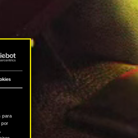
okies
s para
 por
,
iros.