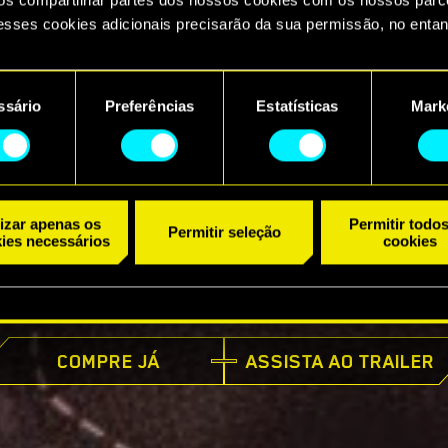
esses cookies adicionais precisarão da sua permissão, no entan
ncontrará todos os detalhes sobre o uso de cookies e poderá aju
referências no menu "Configurações" abaixo.
ssário
Preferências
Estatísticas
Mark
ento
lizar apenas os
Permitir todo
Permitir seleção
ies necessários
cookies
JÁ DISPONÍVEL
COMPRE JÁ
ASSISTA AO TRAILER