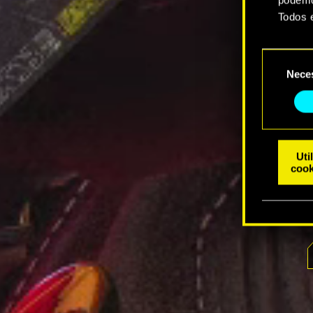
Todos 
Você e
Seleção
suas p
Nece
de
consentim
Uti
cook