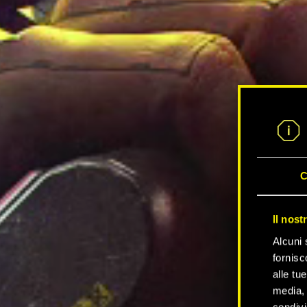
C
Il nost
Alcuni 
fornisc
alle tu
media, 
condivi