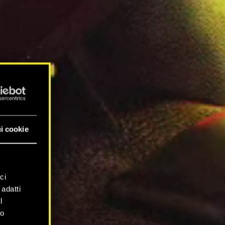
i cookie
ci
 adatti
l
mo