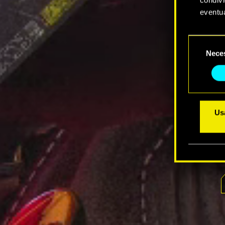
eventua
Tutti i
Selezione
prefere
Nece
del
consenso
Usa