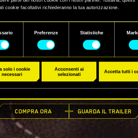
li cookie facoltativi richiederanno la tua autorizzazione.
 dettagli su come utilizziamo i cookie e su come impostare le tue
nze sono disponibili nel menu "Impostazioni" qui sotto.
ssario
Preferenze
Statistiche
Mark
 solo i cookie
Acconsenti ai
Accetta tutti i 
necessari
selezionati
DISPONIBILE ORA
COMPRA ORA
GUARDA IL TRAILER