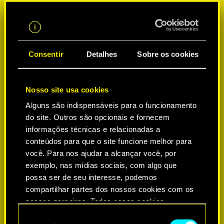
Consentir
Detalhes
Sobre os cookies
Nosso site usa cookies
Alguns são indispensáveis para o funcionamento
do site. Outros são opcionais e fornecem
SELECIONE A PLATAFORMA:
informações técnicas e relacionadas a
conteúdos para que o site funcione melhor para
você. Para nos ajudar a alcançar você, por
exemplo, nas mídias sociais, com algo que
possa ser de seu interesse, podemos
-50%
compartilhar partes dos nossos cookies com os
nossos parceiros. Todos esses cookies
adicionais precisarão da sua permissão, no
-60%
S