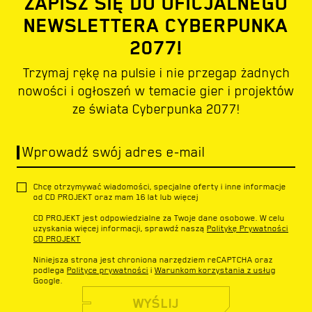
ZAPISZ SIĘ DO OFICJALNEGO
NEWSLETTERA CYBERPUNKA
2077!
Trzymaj rękę na pulsie i nie przegap żadnych
nowości i ogłoszeń w temacie gier i projektów
ze świata Cyberpunka 2077!
Wprowadź swój adres e-mail
Chcę otrzymywać wiadomości, specjalne oferty i inne informacje
od CD PROJEKT oraz mam 16 lat lub więcej
CD PROJEKT jest odpowiedzialne za Twoje dane osobowe. W celu
uzyskania więcej informacji, sprawdź naszą
Politykę Prywatności
CD PROJEKT
Niniejsza strona jest chroniona narzędziem reCAPTCHA oraz
podlega
Polityce prywatności
i
Warunkom korzystania z usług
Google.
WYŚLIJ