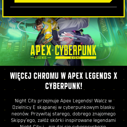
WIĘCEJ CHROMU W APEX LEGENDS X
CYBERPUNK!
Night City przejmuje Apex Legends! Walcz w
Dzielnicy E skąpanej w cyberpunkowym blasku
neonów. Przywitaj starego, dobrego znajomego
Skippy’ego, załóż skórki inspirowane legendami
Night City i… nie daj się cyberpsychozie.