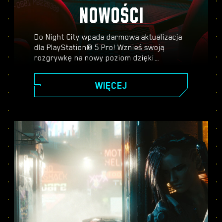
NOWOŚCI
Do Night City wpada darmowa aktualizacja
dla PlayStation® 5 Pro! Wznieś swoją
rozgrywkę na nowy poziom dzięki
PlayStation Spectral Super Resolution
(PSRR), zaawansowanemu ray tracingowi,
WIĘCEJ
wyższej liczbie klatek na sekundę i nie
tylko. Wybierz jeden z trzech trybów
graficznych — Wydajności, Ray Tracing lub
Ray Tracing Pro — i odkryj wszystko, co
Cyberpunk 2077 na PS5® Pro ma do
zaoferowania.