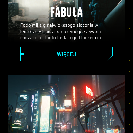
FABUŁA
Podejmij się największego zlecenia w
karierze – kradzieży jedynego w swoim
rodzaju implantu będącego kluczem do
nieśmiertelności – i ruszaj na podbój
potężnego miasta przyszłości, którego
WIĘCEJ
historię kształtują twoje decyzje. Wykonuj
różne zadania, by piąć się po szczeblach
kariery i odkryj tajemnice bezcennego
implantu, który każdy chce dostać w swoje
ręce.