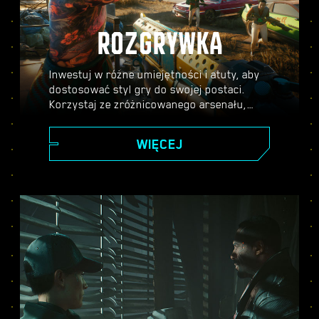
ROZGRYWKA
Inwestuj w różne umiejętności i atuty, aby
dostosować styl gry do swojej postaci.
Korzystaj ze zróżnicowanego arsenału,
umiejętności hakerskich oraz
cybernetycznych ulepszeń, aby stać się
WIĘCEJ
legendą Night City. Bierz udział w
strzelaninach, atakuj wrogów z dystansu
lub skradaj się przez pilnie strzeżone
miejsca.