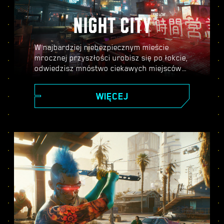
NIGHT CITY
W najbardziej niebezpiecznym mieście
mrocznej przyszłości urobisz się po łokcie,
odwiedzisz mnóstwo ciekawych miejscówek
i poznasz masę interesujących postaci.
Tylko od ciebie zależy, gdzie trafisz i w jaki
WIĘCEJ
sposób się tam dostaniesz.