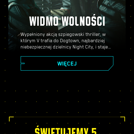
WIDMO WOLNOŚCI
Wypełniony akcją szpiegowski thriller, w
którym V trafia do Dogtown, najbardziej
niebezpiecznej dzielnicy Night City, i staje
się częścią skomplikowanej intrygi, w którą
zamieszani są przedstawiciele najwyższych
WIĘCEJ
kręgów władzy. Zanurz się w świecie
szpiegów w cieszącym się uznaniem
krytyków dodatku do Cyberpunka 2077,
poznaj fascynującą, pełną zwrotów akcji
fabułę i ciesz się szeregiem nowych zadań,
elementów rozgrywki, aktywności i nie
tylko!
ŚWIĘTUJEMY 5.